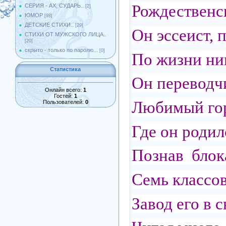
Рождественск
СЕРИЯ - АХ, СУДАРЬ..
[2]
ЮМОР
[98]
ДЕТСКИЕ СТИХИ..
[29]
Он эссеист, 
СТИХИ ОТ МУЖСКОГО ЛИЦА..
[20]
скрыто - только по паролю...
[0]
По жизни ник
Статистика
Он переводч
Онлайн всего:
1
Гостей:
1
Любимый гор
Пользователей:
0
Где он родил
Познав блок
Семь классов
Завод его в 