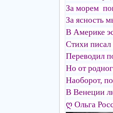
За морем по
За ясность 
В Америке эс
Стихи писал 
Переводил п
Но от родног
Наоборот, п
В Венеции л
ღ Ольга Рос