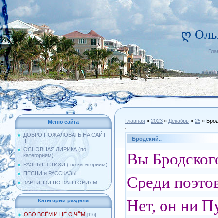
ღ Оль
Гла
Главная
»
2023
»
Декабрь
»
25
» Брод
Меню сайта
ДОБРО ПОЖАЛОВАТЬ НА САЙТ
Бродский..
!!!
ОСНОВНАЯ ЛИРИКА (по
Вы Бродского
категориям)
РАЗНЫЕ СТИХИ ( по категориям)
ПЕСНИ и РАССКАЗЫ
Среди поэтов
КАРТИНКИ ПО КАТЕГОРИЯМ
Нет, он ни П
Категории раздела
ОБО ВСЁМ И НЕ О ЧЁМ
[116]