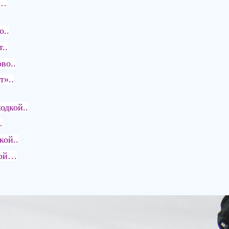
х…
о..
..
во..
т»..
одкой..
…
кой..
кой…