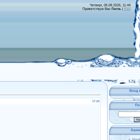
Четверг, 06.08.2026, 11:44
Приветствую Вас
Гость
|
RSS
Вход 
17:24
По
Кале
«
Март