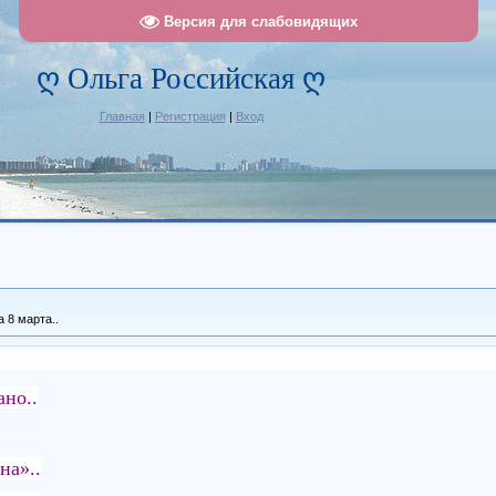
Версия для слабовидящих
ღ Ольга Российская ღ
Главная
|
Регистрация
|
Вход
а 8 марта..
но..
на»..