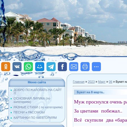
Главная
»
2023
»
Март
»
06
» Букет н
Меню сайта
ДОБРО ПОЖАЛОВАТЬ НА САЙТ
Букет на 8 марта..
!!!
ОСНОВНАЯ ЛИРИКА (по
Муж проснулся очень ра
категориям)
РАЗНЫЕ СТИХИ ( по категориям)
За цветами побежал..
ПЕСНИ и РАССКАЗЫ
КАРТИНКИ ПО КАТЕГОРИЯМ
Всё скупили два «бара