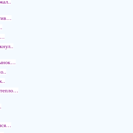
жал..
отив…
.
т…
кнул..
рынок…
о..
к..
 тепло…
.
ился…