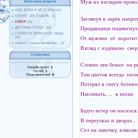
Муж их взглядом прово
Категории раздела
ОБО ВСЁМ И НЕ О ЧЁМ
[116]
СЕРИЯ - АХ, СУДАРЬ..
[2]
Заглянув в ларёк напр
ЮМОР
[98]
Продавщице подмигнул.
ДЕТСКИЕ СТИХИ..
[29]
СТИХИ ОТ МУЖСКОГО ЛИЦА..
От мужчин её вороти
[20]
скрыто - только по паролю...
[0]
Взгляд с издёвкою свер
Статистика
Словно лев бежал на 
Онлайн всего:
1
Гостей:
1
Там цветов всегда полн
Пользователей:
0
Потерял в снегу ботино
Наплевать…. в носке
Будто ветер он носился.
В переулках и дворах..
Сел на лавочку, взмол