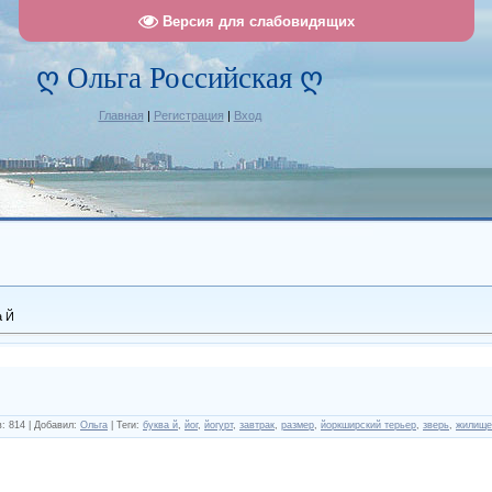
Версия для слабовидящих
ღ Ольга Российская ღ
Главная
|
Регистрация
|
Вход
а Й
в
:
814
|
Добавил
:
Ольга
|
Теги
:
буква й
,
йог
,
йогурт
,
завтрак
,
размер
,
йоркширский терьер
,
зверь
,
жилище