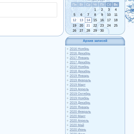
Пн
Вт
Ср
Чт
Пт
Сб
Вс
1
2
3
4
5
6
7
8
9
10
11
12
13
14
15
16
17
18
19
20
21
22
23
24
25
26
27
28
29
30
Архив записей
2016 Ноябрь
2016 Декабрь
2017 Январь
2017 Декабрь
2018 Ноябрь
2018 Декабрь
2019 Январь
2019 Февраль
2019 Март
2019 Апрель
2019 Октябрь
2019 Ноябрь
2019 Декабрь
2020 Январь
2020 Февраль
2020 Март
2020 Апрель
2020 Май
2020 Июнь