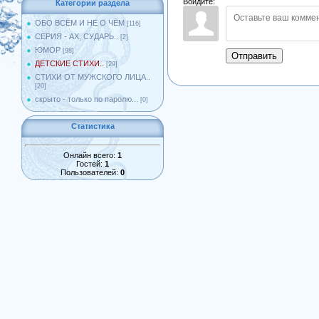
Войдите:
Категории раздела
ОБО ВСЁМ И НЕ О ЧЁМ
[116]
СЕРИЯ - АХ, СУДАРЬ..
[2]
ЮМОР
[98]
Отправить
ДЕТСКИЕ СТИХИ..
[29]
СТИХИ ОТ МУЖСКОГО ЛИЦА..
[20]
скрыто - только по паролю...
[0]
Статистика
Онлайн всего:
1
Гостей:
1
Пользователей:
0