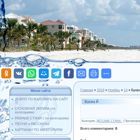
Главная
»
2018
»
Ноябрь
»
14
» Букв
Меню сайта
ДОБРО ПОЖАЛОВАТЬ НА САЙТ
Буква Й
!!!
ОСНОВНАЯ ЛИРИКА (по
категориям)
РАЗНЫЕ СТИХИ ( по категориям)
Категория
:
ДЕТСКИЕ СТИХИ..
|
Просмотро
ПЕСНИ и РАССКАЗЫ
Всего комментариев
:
0
КАРТИНКИ ПО КАТЕГОРИЯМ