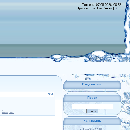
Пятница, 07.08.2026, 00:58
Приветствую Вас
Гость
|
RSS
Вход на сайт
20:36
Поиск
,
Йети
,
лес
Календарь
«
Ноябрь 2018
»