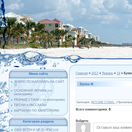
Главная
»
2017
»
Январь
»
19
» Букв
Меню сайта
ДОБРО ПОЖАЛОВАТЬ НА САЙТ
Буква Ж
!!!
ОСНОВНАЯ ЛИРИКА (по
категориям)
РАЗНЫЕ СТИХИ ( по категориям)
Категория
:
ДЕТСКИЕ СТИХИ..
|
Просмотро
ПЕСНИ и РАССКАЗЫ
Всего комментариев
:
0
КАРТИНКИ ПО КАТЕГОРИЯМ
Войдите:
Категории раздела
ОБО ВСЁМ И НЕ О ЧЁМ
[116]