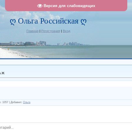
Версия для слабовидящих
ღ Ольга Российская ღ
Главная
|
Регистрация
|
Вход
а Ж
в
:
1057
|
Добавил
:
Ольга