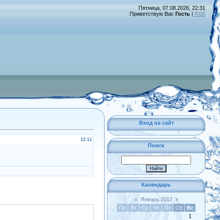
Пятница, 07.08.2026, 22:31
Приветствую Вас
Гость
|
RSS
Вход на сайт
12:11
Поиск
Календарь
«
Январь 2017
»
Пн
Вт
Ср
Чт
Пт
Сб
Вс
1