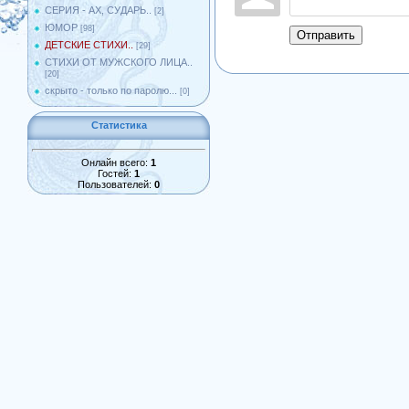
СЕРИЯ - АХ, СУДАРЬ..
[2]
ЮМОР
[98]
Отправить
ДЕТСКИЕ СТИХИ..
[29]
СТИХИ ОТ МУЖСКОГО ЛИЦА..
[20]
скрыто - только по паролю...
[0]
Статистика
Онлайн всего:
1
Гостей:
1
Пользователей:
0