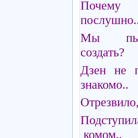
Почему
послушно.
Мы пыта
создать?
Дзен не п
знакомо..
Отрезвило,
Подступи
комом..