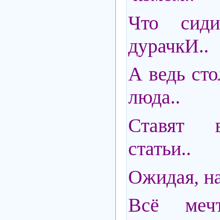
Что сиди
дурачкИ..
А ведь ст
люда..
Ставят 
статьи..
Ожидая, на
Всё меч