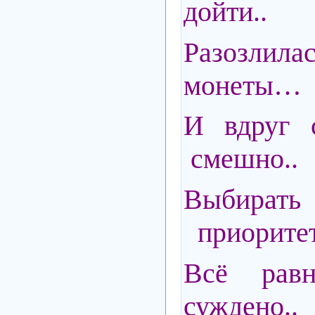
дойти..
Разозлил
монеты…
И вдруг 
смешно..
Выбир
приоритет
Всё равн
суждено..