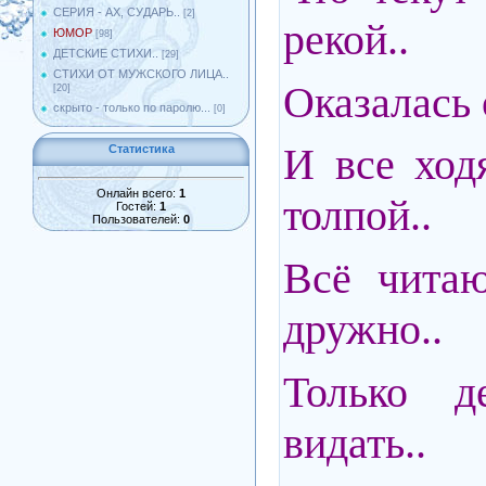
СЕРИЯ - АХ, СУДАРЬ..
[2]
рекой..
ЮМОР
[98]
ДЕТСКИЕ СТИХИ..
[29]
СТИХИ ОТ МУЖСКОГО ЛИЦА..
Оказалась 
[20]
скрыто - только по паролю...
[0]
И все ход
Статистика
Онлайн всего:
1
толпой..
Гостей:
1
Пользователей:
0
Всё чита
дружно..
Только д
видать..