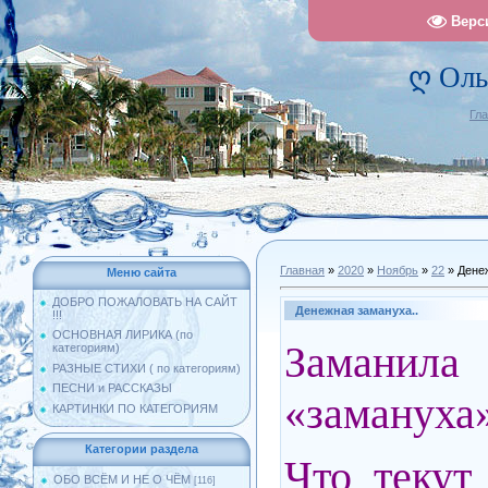
Верс
ღ Оль
Гл
Главная
»
2020
»
Ноябрь
»
22
» Денеж
Меню сайта
ДОБРО ПОЖАЛОВАТЬ НА САЙТ
Денежная замануха..
!!!
ОСНОВНАЯ ЛИРИКА (по
Заман
категориям)
РАЗНЫЕ СТИХИ ( по категориям)
ПЕСНИ и РАССКАЗЫ
«замануха»
КАРТИНКИ ПО КАТЕГОРИЯМ
Категории раздела
Что текут
ОБО ВСЁМ И НЕ О ЧЁМ
[116]