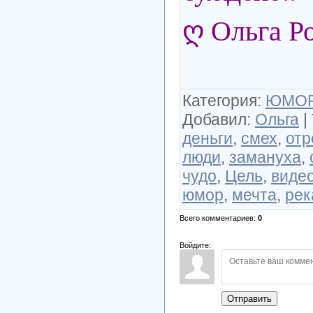
ღ Ольга Р
Категория
:
ЮМО
Добавил
:
Ольга
|
деньги
,
смех
,
отр
люди
,
замануха
,
чудо
,
Цель
,
виде
юмор
,
мечта
,
рек
Всего комментариев
:
0
Войдите:
Отправить