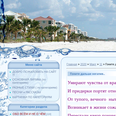
Главная
»
2020
»
Март
»
11
» Гоните 
Меню сайта
ДОБРО ПОЖАЛОВАТЬ НА САЙТ
Гоните дальше негатив..
!!!
ОСНОВНАЯ ЛИРИКА (по
Умирают чувства от в
категориям)
РАЗНЫЕ СТИХИ ( по категориям)
И придирки портят отн
ПЕСНИ и РАССКАЗЫ
КАРТИНКИ ПО КАТЕГОРИЯМ
От тупого, вечного н
Возникает в жизни сожа
Категории раздела
ОБО ВСЁМ И НЕ О ЧЁМ
Перестали юмор пони
[116]