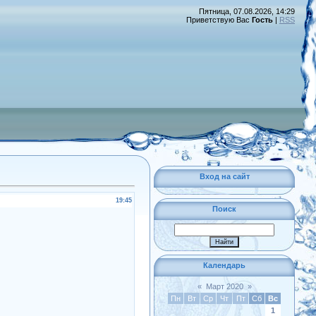
Пятница, 07.08.2026, 14:29
Приветствую Вас
Гость
|
RSS
Вход на сайт
19:45
Поиск
Календарь
«
Март 2020
»
Пн
Вт
Ср
Чт
Пт
Сб
Вс
1