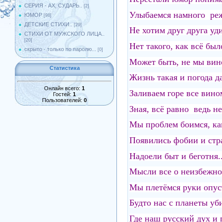
СЕРИЯ - АХ, СУДАРЬ..
[2]
Улыбаемся намного р
ЮМОР
[98]
ДЕТСКИЕ СТИХИ..
[29]
Не хотим друг друга уди
СТИХИ ОТ МУЖСКОГО ЛИЦА..
[20]
Нет такого, как всё б
скрыто - только по паролю...
[0]
Может быть, не мы ви
Статистика
Жизнь такая и погода да
Онлайн всего:
1
Заливаем горе все вин
Гостей:
1
Пользователей:
0
Зная, всё равно ведь не
Мы проблем боимся, к
Появились фобии и стра
Надоели быт и беготня.
Мысли все о неизбежно
Мы плетёмся руки опу
Будто нас с планеты уб
Где наш русский дух и 