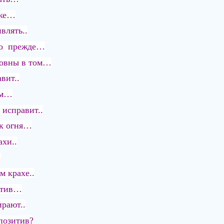
еже…
влять..
ыло прежде…
новны в том…
вит..
ом…
 исправит..
ак огня…
хи..
.
м крахе..
стив…
ирают..
позитив?