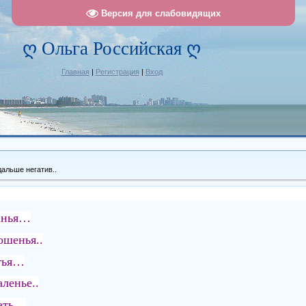
Версия для слабовидящих
ღ Ольга Российская ღ
Главная
|
Регистрация
|
Вход
дальше негатив..
ранья…
ошенья..
ытья…
ленье..
мать…