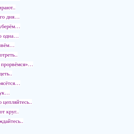
ирают..
его дня…
 уберём…
го одна…
живём…
треть..
… прорвёмся»…
еть..
рясётся…
рук…
 цепляйтесь..
т круг..
ждайтесь..