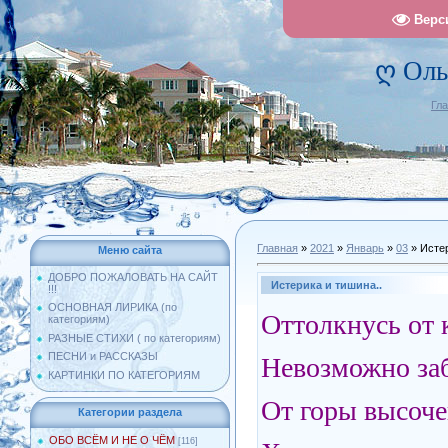
Верс
ღ Оль
Гл
Главная
»
2021
»
Январь
»
03
» Истер
Меню сайта
ДОБРО ПОЖАЛОВАТЬ НА САЙТ
Истерика и тишина..
!!!
ОСНОВНАЯ ЛИРИКА (по
Оттолкнусь от к
категориям)
РАЗНЫЕ СТИХИ ( по категориям)
ПЕСНИ и РАССКАЗЫ
Невозможно заб
КАРТИНКИ ПО КАТЕГОРИЯМ
От горы высоче
Категории раздела
ОБО ВСЁМ И НЕ О ЧЁМ
[116]