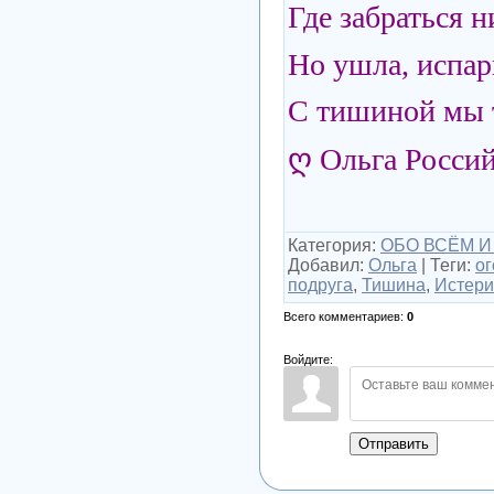
Где забраться 
Но ушла, испа
С тишиной мы т
ღ Ольга Росси
Категория
:
ОБО ВСЁМ И
Добавил
:
Ольга
|
Теги
:
о
подруга
,
Тишина
,
Истери
Всего комментариев
:
0
Войдите:
Отправить