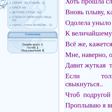
Хоть прошла сл
СЕРИЯ - АХ, СУДАРЬ..
[2]
ЮМОР
[98]
Вновь плыву, ка
ДЕТСКИЕ СТИХИ..
[29]
СТИХИ ОТ МУЖСКОГО ЛИЦА..
Одолела уныло 
[20]
скрыто - только по паролю...
[0]
К величайшему
Статистика
Всё же, кажетс
Онлайн всего:
1
Гостей:
1
Пользователей:
0
Мне, наверно, 
Давит жуткая 
Если толь
свыкнуться..
Чтоб подругой 
Проплываю я вн