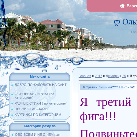
Верс
ღ Оль
Гла
Главная
»
2017
»
Декабрь
»
25
» Я тр
Меню сайта
ДОБРО ПОЖАЛОВАТЬ НА САЙТ
Я третий лишний??? Не фига!!!
!!!
ОСНОВНАЯ ЛИРИКА (по
Я третий
категориям)
РАЗНЫЕ СТИХИ ( по категориям)
ПЕСНИ и РАССКАЗЫ
фига!!!
КАРТИНКИ ПО КАТЕГОРИЯМ
Категории раздела
Подвиньт
ОБО ВСЁМ И НЕ О ЧЁМ
[116]