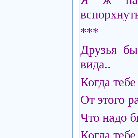
вспорхнуть
***
Друзья б
вида..
Когда тебе 
От этого ра
Что надо б
Когда тебе