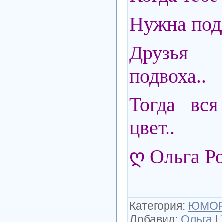
Нужна подд
Друзья 
подвоха..
Тогда вс
цвет..
ღ Ольга Р
Категория
:
ЮМО
Добавил
:
Ольга
|