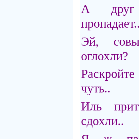
А друг
пропадает.
Эй, сов
оглохли?
Раскройте
чуть..
Иль прит
сдохли..
Я ж па