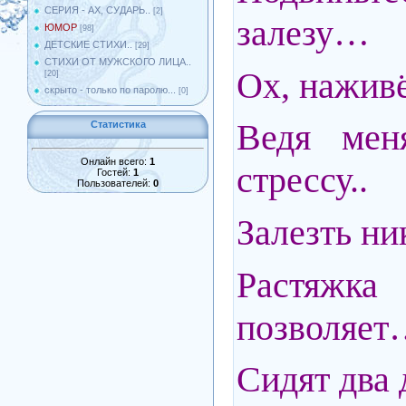
СЕРИЯ - АХ, СУДАРЬ..
[2]
залезу…
ЮМОР
[98]
ДЕТСКИЕ СТИХИ..
[29]
СТИХИ ОТ МУЖСКОГО ЛИЦА..
Ох, наживё
[20]
скрыто - только по паролю...
[0]
Ведя мен
Статистика
Онлайн всего:
1
стрессу..
Гостей:
1
Пользователей:
0
Залезть ни
Растяж
позволяе
Сидят два