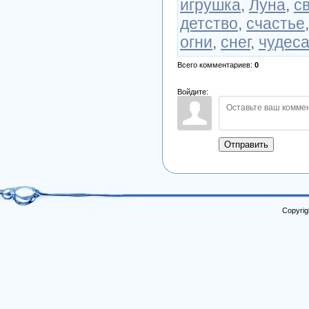
игрушка
,
Луна
,
св
детство
,
счастье
огни
,
снег
,
чудес
Всего комментариев
:
0
Войдите:
Отправить
Copyrig