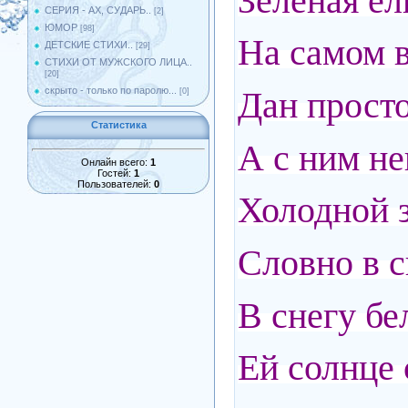
Зелёная ёл
СЕРИЯ - АХ, СУДАРЬ..
[2]
ЮМОР
[98]
На самом в
ДЕТСКИЕ СТИХИ..
[29]
СТИХИ ОТ МУЖСКОГО ЛИЦА..
[20]
Дан просто
скрыто - только по паролю...
[0]
Статистика
А с ним не
Онлайн всего:
1
Гостей:
1
Пользователей:
0
Холодной з
Словно в с
В снегу бе
Ей солнце 