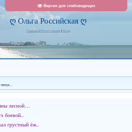
Версия для слабовидящих
ღ Ольга Российская ღ
Главная
|
Регистрация
|
Вход
 петух...
ляны лесной…
х боевой..
ал грустный ёж..