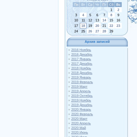
Пн
Вт
Ср
Чт
Пт
Сб
Вс
1
2
3
4
5
6
7
8
9
10
11
12
13
14
15
16
17
18
19
20
21
22
23
24
25
26
27
28
29
Архив записей
2016 Ноябрь
2016 Декабрь
2017 Январь
2017 Декабрь
2018 Ноябрь
2018 Декабрь
2019 Январь
2019 Февраль
2019 Март
2019 Апрель
2019 Октябрь
2019 Ноябрь
2019 Декабрь
2020 Январь
2020 Февраль
2020 Март
2020 Апрель
2020 Май
2020 Июнь