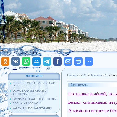
Главная
»
2020
»
Февраль
»
18
» Ёж и
Меню сайта
ДОБРО ПОЖАЛОВАТЬ НА САЙТ
Ёж и петух...
!!!
ОСНОВНАЯ ЛИРИКА (по
По травке зелёной, по
категориям)
РАЗНЫЕ СТИХИ ( по категориям)
Бежал, спотыкаясь, пету
ПЕСНИ и РАССКАЗЫ
КАРТИНКИ ПО КАТЕГОРИЯМ
А мимо по встречке беж