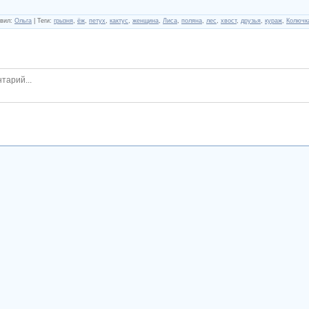
вил
:
Ольга
|
Теги
:
грызня
,
ёж
,
петух
,
кактус
,
женщина
,
Лиса
,
поляна
,
лес
,
хвост
,
друзья
,
кураж
,
Колючк