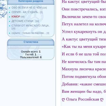
На кактус цветущий был
Категории раздела
ОБО ВСЁМ И НЕ О ЧЁМ
Они повстречались, взгл
[116]
СЕРИЯ - АХ, СУДАРЬ..
[2]
Включили зачем-то свои
ЮМОР
[98]
ДЕТСКИЕ СТИХИ..
[29]
Петух налетел на колюч
СТИХИ ОТ МУЖСКОГО ЛИЦА..
[20]
Успел кукарекнуть он д
скрыто - только по паролю...
[0]
А кактус цветущий тих
Статистика
«Как ты на меня кукаре
Онлайн всего:
1
И если б не шла той по
Гостей:
1
Пользователей:
0
Не кончилась бы там на
Махнула лисичка краси
Потом подмигнула обои
Добавив: «какие смешн
Вам женщин бы надо, бе
ღ Ольга Российская ღ