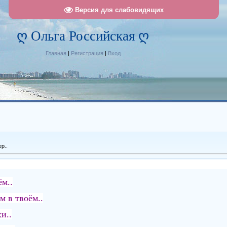
Версия для слабовидящих
ღ Ольга Российская ღ
Главная
|
Регистрация
|
Вход
р..
ём..
м в твоём..
и..