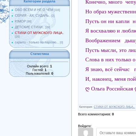
Конечно, много чепу
Категории раздела
ОБО ВСЁМ И НЕ О ЧЁМ
Но образ мужествен
[116]
СЕРИЯ - АХ, СУДАРЬ..
[2]
Пусть он ни капли не
ЮМОР
[98]
ДЕТСКИЕ СТИХИ..
[29]
Я восхваляю и люблю
СТИХИ ОТ МУЖСКОГО ЛИЦА..
[20]
Воображением дышу
скрыто - только по паролю...
[0]
Пусть мысли, это ли
Статистика
Слова в них только о
Онлайн всего:
1
Я знаю, всё сейчас 
Гостей:
1
Пользователей:
0
И, наконец, меня по
ღ Ольга Российская
Категория
:
СТИХИ ОТ МУЖСКОГО ЛИЦА..
Всего комментариев
:
0
Войдите: