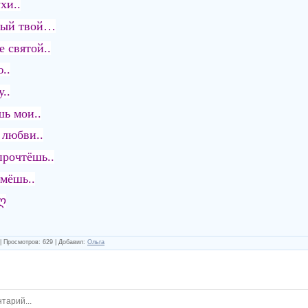
хи..
ный твой…
 святой..
..
..
шь мои..
 любви..
прочтёшь..
ймёшь..
 ღ
|
Просмотров
:
629
|
Добавил
:
Ольга