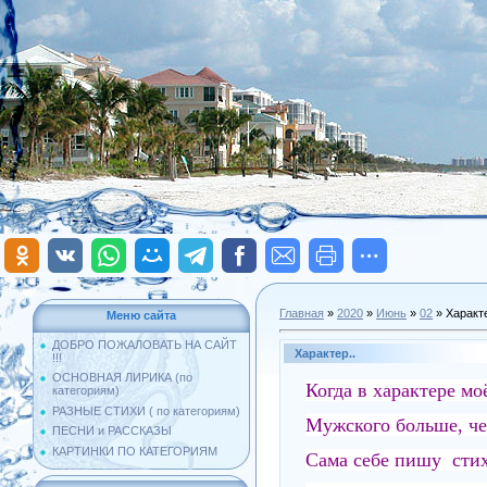
Главная
»
2020
»
Июнь
»
02
» Характе
Меню сайта
ДОБРО ПОЖАЛОВАТЬ НА САЙТ
Характер..
!!!
ОСНОВНАЯ ЛИРИКА (по
Когда в характере мо
категориям)
РАЗНЫЕ СТИХИ ( по категориям)
Мужского больше, че
ПЕСНИ и РАССКАЗЫ
КАРТИНКИ ПО КАТЕГОРИЯМ
Сама себе пишу стих