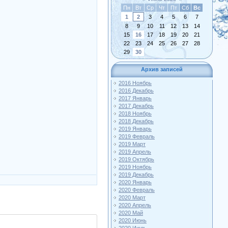
Пн
Вт
Ср
Чт
Пт
Сб
Вс
1
2
3
4
5
6
7
8
9
10
11
12
13
14
15
16
17
18
19
20
21
22
23
24
25
26
27
28
29
30
Архив записей
2016 Ноябрь
2016 Декабрь
2017 Январь
2017 Декабрь
2018 Ноябрь
2018 Декабрь
2019 Январь
2019 Февраль
2019 Март
2019 Апрель
2019 Октябрь
2019 Ноябрь
2019 Декабрь
2020 Январь
2020 Февраль
2020 Март
2020 Апрель
2020 Май
2020 Июнь