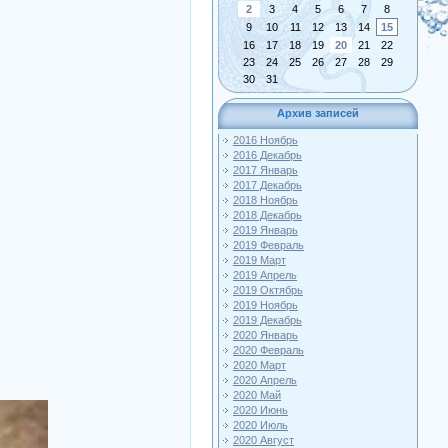
2
3
4
5
6
7
8
9
10
11
12
13
14
15
16
17
18
19
20
21
22
23
24
25
26
27
28
29
30
31
Архив записей
2016 Ноябрь
2016 Декабрь
2017 Январь
2017 Декабрь
2018 Ноябрь
2018 Декабрь
2019 Январь
2019 Февраль
2019 Март
2019 Апрель
2019 Октябрь
2019 Ноябрь
2019 Декабрь
2020 Январь
2020 Февраль
2020 Март
2020 Апрель
2020 Май
2020 Июнь
2020 Июль
2020 Август