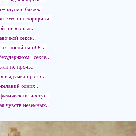
 – глупая блажь..
он готовил сюрпризы..
ой персонаж..
евочкой секси..
 актрисой на нОчь..
 безудержном сексе..
ыли не прочь..
 я выдумка просто..
желаний одних..
физический доступ..
я чувств неземных..