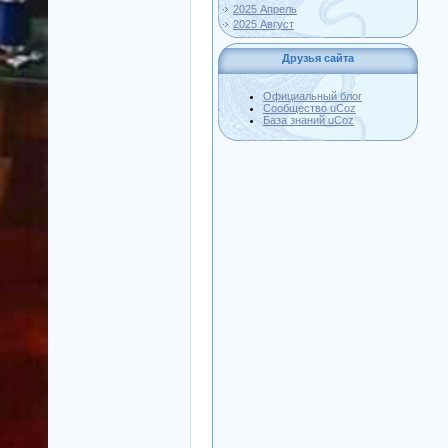
2025 Апрель
2025 Август
Друзья сайта
Официальный блог
Сообщество uCoz
База знаний uCoz