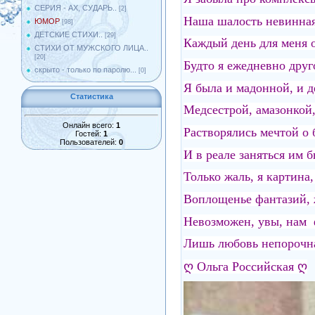
СЕРИЯ - АХ, СУДАРЬ..
[2]
Наша шалость невинная
ЮМОР
[98]
ДЕТСКИЕ СТИХИ..
[29]
Каждый день для меня 
СТИХИ ОТ МУЖСКОГО ЛИЦА..
[20]
Будто я ежедневно друг
скрыто - только по паролю...
[0]
Я была и мадонной, и д
Статистика
Медсестрой, амазонкой,
Онлайн всего:
1
Растворялись мечтой о
Гостей:
1
Пользователей:
0
И в реале заняться им б
Только жаль, я картина,
Воплощенье фантазий, 
Невозможен, увы, нам 
Лишь любовь непорочна
ღ Ольга Российская ღ