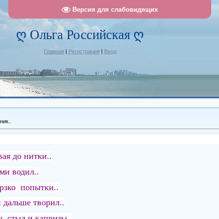
Версия для слабовидящих
ღ Ольга Российская ღ
Главная
|
Регистрация
|
Вход
ник..
вая до нитки..
ми водил..
рзко попытки..
 дальше творил..
, стыд и капризы..