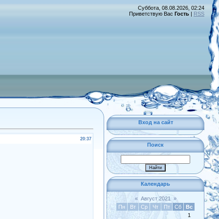
Суббота, 08.08.2026, 02:24
Приветствую Вас
Гость
|
RSS
Вход на сайт
20:37
Поиск
Календарь
«
Август 2021
»
Пн
Вт
Ср
Чт
Пт
Сб
Вс
1