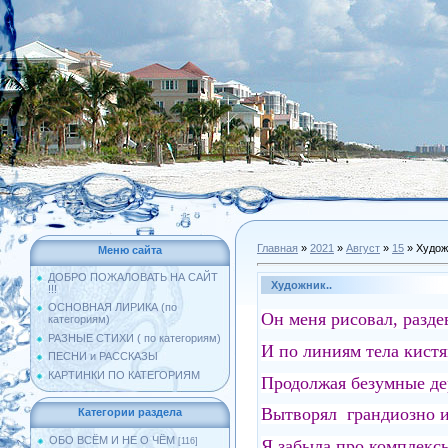
Главная
»
2021
»
Август
»
15
» Худож
Меню сайта
ДОБРО ПОЖАЛОВАТЬ НА САЙТ
Художник..
!!!
ОСНОВНАЯ ЛИРИКА (по
Он меня рисовал, разде
категориям)
РАЗНЫЕ СТИХИ ( по категориям)
И по линиям тела кистя
ПЕСНИ и РАССКАЗЫ
КАРТИНКИ ПО КАТЕГОРИЯМ
Продолжая безумные де
Вытворял грандиозно и
Категории раздела
ОБО ВСЁМ И НЕ О ЧЁМ
Я забыла про комплексы
[116]