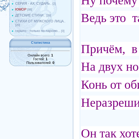
Ну почему 
СЕРИЯ - АХ, СУДАРЬ..
[2]
ЮМОР
[98]
Ведь это т
ДЕТСКИЕ СТИХИ..
[29]
СТИХИ ОТ МУЖСКОГО ЛИЦА..
[20]
скрыто - только по паролю...
[0]
Статистика
Причём, в
Онлайн всего:
1
Гостей:
1
На двух но
Пользователей:
0
Конь от об
Неразреши
Он так хот