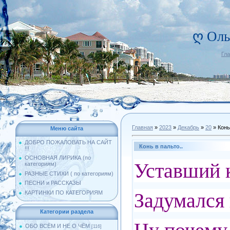
ღ Оль
Гл
Главная
»
2023
»
Декабрь
»
20
» Конь
Меню сайта
ДОБРО ПОЖАЛОВАТЬ НА САЙТ
Конь в пальто..
!!!
ОСНОВНАЯ ЛИРИКА (по
Уставший к
категориям)
РАЗНЫЕ СТИХИ ( по категориям)
ПЕСНИ и РАССКАЗЫ
Задумался
КАРТИНКИ ПО КАТЕГОРИЯМ
Категории раздела
ОБО ВСЁМ И НЕ О ЧЁМ
[116]