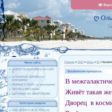
Верс
ღ Оль
Гл
Главная
»
2020
»
Июнь
»
02
» Космич
Меню сайта
ДОБРО ПОЖАЛОВАТЬ НА САЙТ
Космическая принцесса..
!!!
ОСНОВНАЯ ЛИРИКА (по
В межгалактич
категориям)
РАЗНЫЕ СТИХИ ( по категориям)
ПЕСНИ и РАССКАЗЫ
Живёт такая же,
КАРТИНКИ ПО КАТЕГОРИЯМ
Дворец в косми
Категории раздела
ОБО ВСЁМ И НЕ О ЧЁМ
[116]