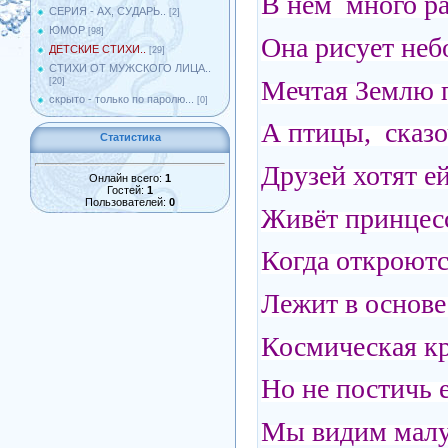
В нём много р
СЕРИЯ - АХ, СУДАРЬ..
[2]
ЮМОР
[98]
Она рисует неб
ДЕТСКИЕ СТИХИ..
[29]
СТИХИ ОТ МУЖСКОГО ЛИЦА..
Мечтая Землю п
[20]
скрыто - только по паролю...
[0]
А птицы, сказо
Статистика
Друзей хотят е
Онлайн всего:
1
Гостей:
1
Пользователей:
0
Живёт принцес
Когда откроют
Лежит в основе
Космическая кр
Но не постичь е
Мы видим малу