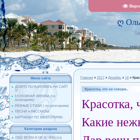
Верс
ღ Оль
Гл
Главная
»
2017
»
Декабрь
»
16
» Крас
Меню сайта
ДОБРО ПОЖАЛОВАТЬ НА САЙТ
Красотка, что не говори..
!!!
ОСНОВНАЯ ЛИРИКА (по
Красотка, ч
категориям)
РАЗНЫЕ СТИХИ ( по категориям)
ПЕСНИ и РАССКАЗЫ
Какие не
КАРТИНКИ ПО КАТЕГОРИЯМ
Категории раздела
ОБО ВСЁМ И НЕ О ЧЁМ
[116]