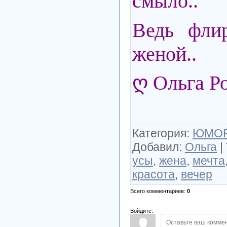
смыло..
Ведь фли
женой..
ღ Ольга Р
Категория
:
ЮМО
Добавил
:
Ольга
|
усы
,
жена
,
мечта
красота
,
вечер
Всего комментариев
:
0
Войдите: