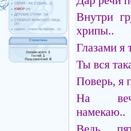
Дар речи п
СЕРИЯ - АХ, СУДАРЬ..
[2]
ЮМОР
[98]
Внутри г
ДЕТСКИЕ СТИХИ..
[29]
СТИХИ ОТ МУЖСКОГО ЛИЦА..
[20]
хрипы..
скрыто - только по паролю...
[0]
Статистика
Глазами я 
Онлайн всего:
1
Гостей:
1
Пользователей:
0
Ты вся та
Поверь, я 
На веч
намекаю..
Ведь пя