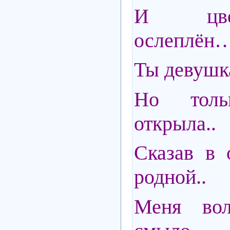
И цве
ослеплён
Ты девушк
Но тол
открыла..
Сказав в 
родной..
Меня во