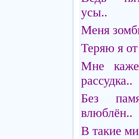
усы..
Меня зомб
Теряю я от
Мне каже
рассудка..
Без пам
влюблён..
В такие м