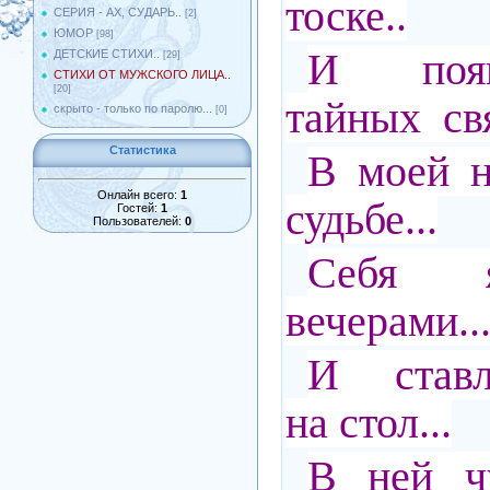
тоске..
СЕРИЯ - АХ, СУДАРЬ..
[2]
ЮМОР
[98]
И появ
ДЕТСКИЕ СТИХИ..
[29]
СТИХИ ОТ МУЖСКОГО ЛИЦА..
[20]
тайных свя
скрыто - только по паролю...
[0]
Статистика
В моей н
Онлайн всего:
1
судьбе...
Гостей:
1
Пользователей:
0
Себя я
вечерами..
И ставл
на стол...
В ней чу