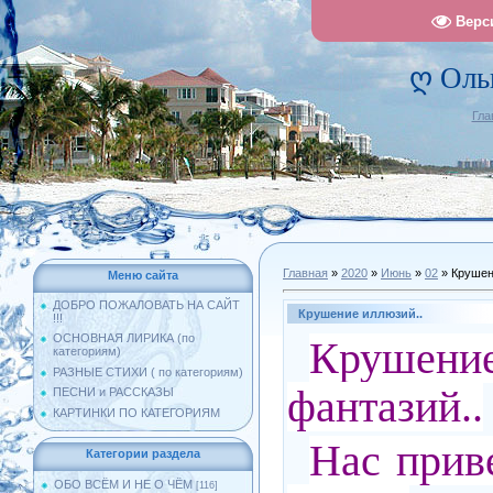
Верс
ღ Оль
Гла
Главная
»
2020
»
Июнь
»
02
» Крушен
Меню сайта
ДОБРО ПОЖАЛОВАТЬ НА САЙТ
Крушение иллюзий..
!!!
ОСНОВНАЯ ЛИРИКА (по
Крушен
категориям)
РАЗНЫЕ СТИХИ ( по категориям)
фантазий..
ПЕСНИ и РАССКАЗЫ
КАРТИНКИ ПО КАТЕГОРИЯМ
Нас прив
Категории раздела
ОБО ВСЁМ И НЕ О ЧЁМ
[116]