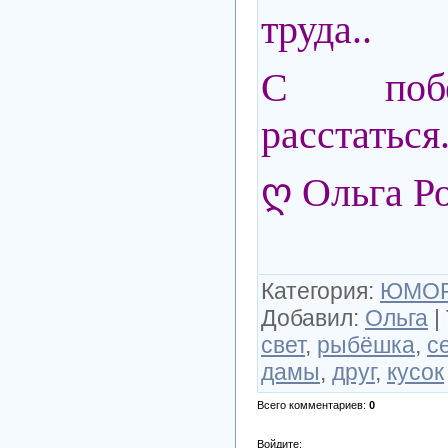
труда..
С побе
расстаться.
ღ Ольга Р
Категория
:
ЮМО
Добавил
:
Ольга
|
свет
,
рыбёшка
,
с
дамы
,
друг
,
кусок
Всего комментариев
:
0
Войдите: