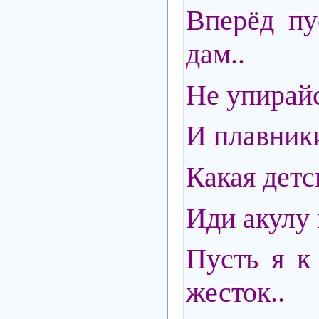
Вперёд пу
дам..
Не упирайс
И плавник
Какая дет
Иди акулу 
Пусть я к 
жесток..