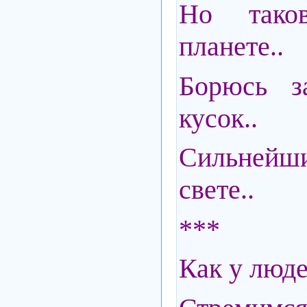
Но тако
планете..
Борюсь з
кусок..
Сильнейш
свете..
***
Как у людей