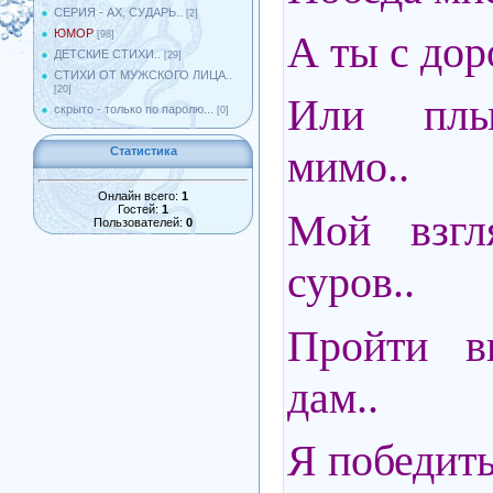
СЕРИЯ - АХ, СУДАРЬ..
[2]
ЮМОР
А ты с доро
[98]
ДЕТСКИЕ СТИХИ..
[29]
СТИХИ ОТ МУЖСКОГО ЛИЦА..
[20]
Или плы
скрыто - только по паролю...
[0]
мимо..
Статистика
Онлайн всего:
1
Гостей:
1
Мой взгл
Пользователей:
0
суров..
Пройти в
дам..
Я победить