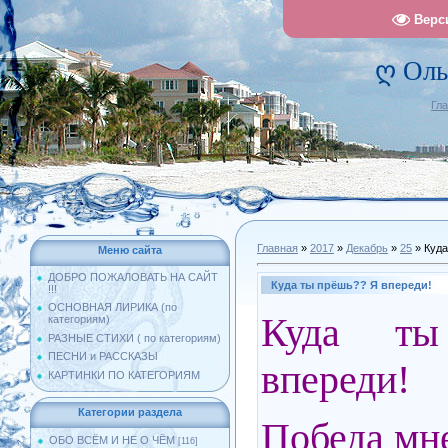
Верс
ღ Оль
Гл
Главная
»
2017
»
Декабрь
»
25
» Куда
Меню сайта
ДОБРО ПОЖАЛОВАТЬ НА САЙТ
Куда ты прёшь?? Я впереди!
!!!
ОСНОВНАЯ ЛИРИКА (по
Куда т
категориям)
РАЗНЫЕ СТИХИ ( по категориям)
ПЕСНИ и РАССКАЗЫ
впереди!
КАРТИНКИ ПО КАТЕГОРИЯМ
Категории раздела
Победа мне
ОБО ВСЁМ И НЕ О ЧЁМ
[116]