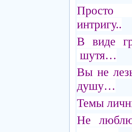
Просто
интригу..
В виде г
шутя…
Вы не лез
душу…
Темы личн
Не люблю