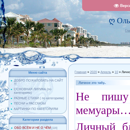
Верс
ღ Оль
Гл
Главная
»
2020
»
Апрель
»
10
» Лично
Меню сайта
ДОБРО ПОЖАЛОВАТЬ НА САЙТ
Личное это табу..
!!!
ОСНОВНАЯ ЛИРИКА (по
Не пишу
категориям)
РАЗНЫЕ СТИХИ ( по категориям)
ПЕСНИ и РАССКАЗЫ
мемуары
КАРТИНКИ ПО КАТЕГОРИЯМ
Категории раздела
Личный б
ОБО ВСЁМ И НЕ О ЧЁМ
[116]