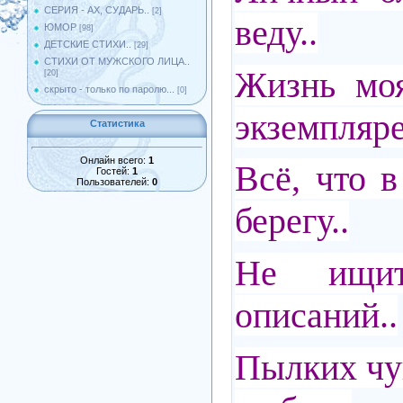
СЕРИЯ - АХ, СУДАРЬ..
[2]
веду..
ЮМОР
[98]
ДЕТСКИЕ СТИХИ..
[29]
СТИХИ ОТ МУЖСКОГО ЛИЦА..
Жизнь мо
[20]
скрыто - только по паролю...
[0]
экземпляре
Статистика
Онлайн всего:
1
Всё, что в
Гостей:
1
Пользователей:
0
берегу..
Не ищи
описаний..
Пылких чу