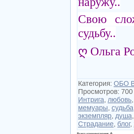
наружу..
Свою сло
судьбу..
ღ Ольга Р
Категория
:
ОБО 
Просмотров
:
700
Интрига
,
любовь
мемуары
,
судьба
экземпляр
,
душа
Страдание
,
блог
,
Всего комментариев
:
0