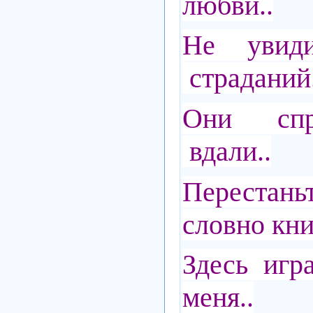
любви..
Не увид
страданий.
Они спр
вдали..
Переста
словно кни
Здесь игр
меня..