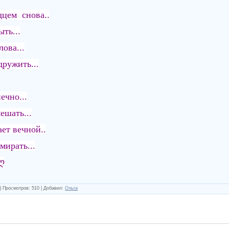
дцем снова..
ть...
ова...
дружить...
ечно...
ешать...
ет вечной..
мирать...
 ღ
|
Просмотров
:
510
|
Добавил
:
Ольга