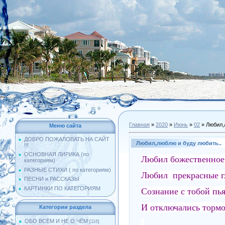
Главная
»
2020
»
Июнь
»
02
» Любил,
Меню сайта
ДОБРО ПОЖАЛОВАТЬ НА САЙТ
Любил,люблю и буду любить..
!!!
ОСНОВНАЯ ЛИРИКА (по
Любил божественное 
категориям)
РАЗНЫЕ СТИХИ ( по категориям)
Любил прекрасные гл
ПЕСНИ и РАССКАЗЫ
КАРТИНКИ ПО КАТЕГОРИЯМ
Сознание с тобой пья
И отключались тор
Категории раздела
ОБО ВСЁМ И НЕ О ЧЁМ
[116]