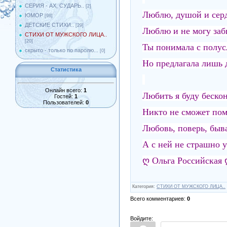
СЕРИЯ - АХ, СУДАРЬ..
[2]
Люблю, душой и сер
ЮМОР
[98]
ДЕТСКИЕ СТИХИ..
[29]
Люблю и не могу забы
СТИХИ ОТ МУЖСКОГО ЛИЦА..
[20]
Ты понимала с полусл
скрыто - только по паролю...
[0]
Но предлагала лишь 
Статистика
Онлайн всего:
1
Любить я буду бескон
Гостей:
1
Пользователей:
0
Никто не сможет пом
Любовь, поверь, быва
А с ней не страшно у
ღ Ольга Российская
Категория
:
СТИХИ ОТ МУЖСКОГО ЛИЦА..
Всего комментариев
:
0
Войдите: