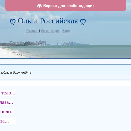
Версия для слабовидящих
ღ Ольга Российская ღ
Главная
|
Регистрация
|
Вход
люблю и буду любить..
тело...
аза...
нело..
моза...