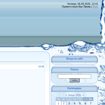
Четверг, 06.08.2026, 12:41
Приветствую Вас
Гость
|
RSS
Вход на сайт
13:34
Поиск
Календарь
«
Июнь 2020
»
Пн
Вт
Ср
Чт
Пт
Сб
Вс
1
2
3
4
5
6
7