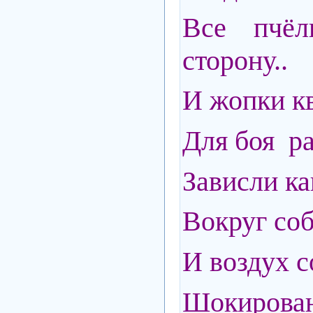
Все пчё
сторону..
И жопки кв
Для боя ра
Зависли ка
Вокруг соб
И воздух с
Шокиро