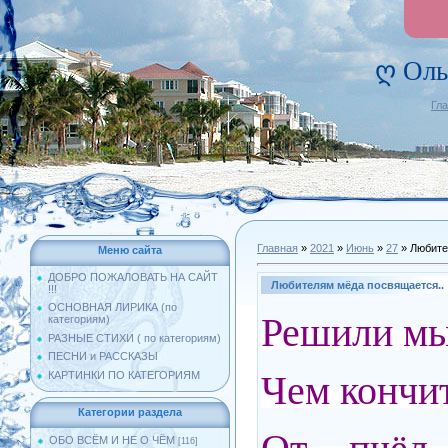
ღ Оль
Гл
Главная
»
2021
»
Июнь
»
27
» Любите
Меню сайта
ДОБРО ПОЖАЛОВАТЬ НА САЙТ
Любителям мёда посвящается..
!!!
ОСНОВНАЯ ЛИРИКА (по
Решили мы 
категориям)
РАЗНЫЕ СТИХИ ( по категориям)
ПЕСНИ и РАССКАЗЫ
Чем кончит
КАРТИНКИ ПО КАТЕГОРИЯМ
Категории раздела
ОБО ВСЁМ И НЕ О ЧЁМ
[116]