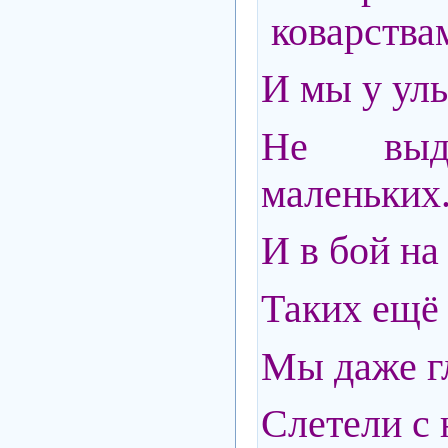
коварствам
И мы у уль
Не выд
маленьких.
И в бой на
Таких ещё 
Мы даже г
Слетели с