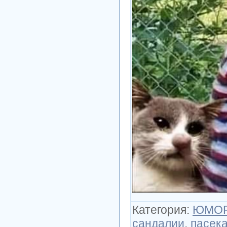
Категория
:
ЮМО
сандалии
,
пасек