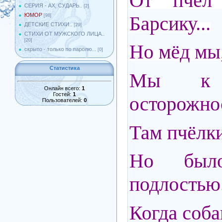
От пчёл 
СЕРИЯ - АХ, СУДАРЬ..
[2]
ЮМОР
Барсику...
[98]
ДЕТСКИЕ СТИХИ..
[29]
СТИХИ ОТ МУЖСКОГО ЛИЦА..
[20]
Но мёд мы,
скрыто - только по паролю...
[0]
Статистика
Мы к 
Онлайн всего:
1
Гостей:
1
осторожно
Пользователей:
0
Там пчёлк
Но был
подлостью.
Когда соба