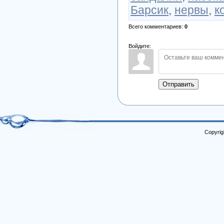
Барсик
,
нервы
,
к
Всего комментариев
:
0
Войдите:
Отправить
Copyrig