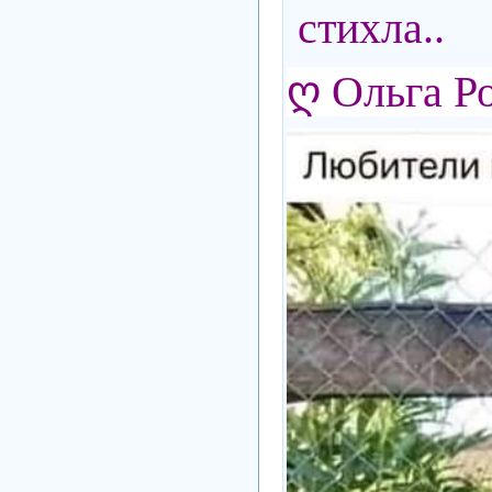
стихла..
ღ Ольга Р