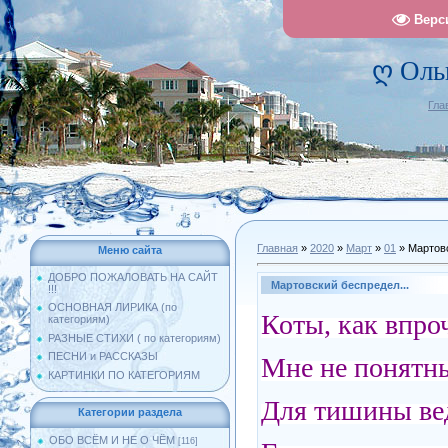
Верс
ღ Оль
Гла
Главная
»
2020
»
Март
»
01
» Мартовс
Меню сайта
ДОБРО ПОЖАЛОВАТЬ НА САЙТ
Мартовский беспредел...
!!!
ОСНОВНАЯ ЛИРИКА (по
Коты, как впро
категориям)
РАЗНЫЕ СТИХИ ( по категориям)
ПЕСНИ и РАССКАЗЫ
Мне не понятны
КАРТИНКИ ПО КАТЕГОРИЯМ
Для тишины ве
Категории раздела
ОБО ВСЁМ И НЕ О ЧЁМ
[116]