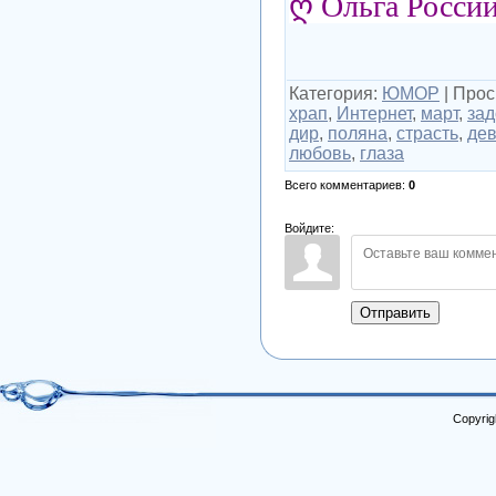
ღ Ольга Росси
Категория
:
ЮМОР
|
Прос
храп
,
Интернет
,
март
,
зад
дир
,
поляна
,
страсть
,
де
любовь
,
глаза
Всего комментариев
:
0
Войдите:
Отправить
Copyrig