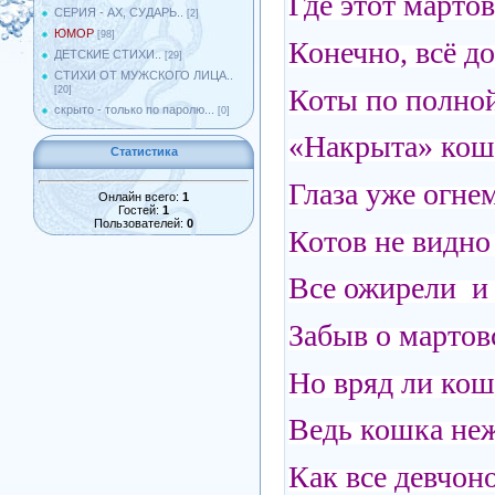
Где этот марто
СЕРИЯ - АХ, СУДАРЬ..
[2]
ЮМОР
[98]
Конечно, всё до
ДЕТСКИЕ СТИХИ..
[29]
СТИХИ ОТ МУЖСКОГО ЛИЦА..
Коты по полной
[20]
скрыто - только по паролю...
[0]
«Накрыта» кош
Статистика
Глаза уже огнем
Онлайн всего:
1
Гостей:
1
Пользователей:
0
Котов не видно 
Все ожирели и 
Забыв о мартов
Но вряд ли кош
Ведь кошка неж
Как все девчоно