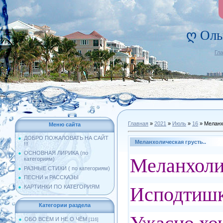
ღ Оль
Гл
Главная
»
2021
»
Июль
»
16
» Меланх
Меню сайта
ДОБРО ПОЖАЛОВАТЬ НА САЙТ
Меланхолическая грусть..
!!!
ОСНОВНАЯ ЛИРИКА (по
Меланхолич
категориям)
РАЗНЫЕ СТИХИ ( по категориям)
ПЕСНИ и РАССКАЗЫ
Исподтишка
КАРТИНКИ ПО КАТЕГОРИЯМ
Категории раздела
ОБО ВСЁМ И НЕ О ЧЁМ
[116]