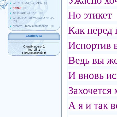
Ужасно хоч
СЕРИЯ - АХ, СУДАРЬ..
[2]
ЮМОР
[98]
Но этикет 
ДЕТСКИЕ СТИХИ..
[29]
СТИХИ ОТ МУЖСКОГО ЛИЦА..
[20]
Как перед 
скрыто - только по паролю...
[0]
Статистика
Испортив в
Онлайн всего:
1
Гостей:
1
Пользователей:
0
Ведь вы же
И вновь ис
Захочется 
А я и так в