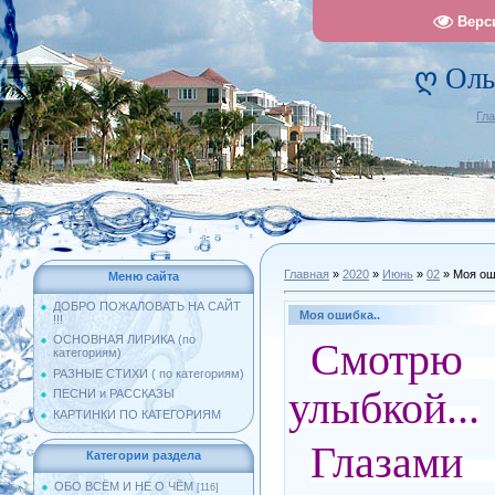
Верс
ღ Оль
Гл
Главная
»
2020
»
Июнь
»
02
» Моя ош
Меню сайта
ДОБРО ПОЖАЛОВАТЬ НА САЙТ
Моя ошибка..
!!!
ОСНОВНАЯ ЛИРИКА (по
Смотрю
категориям)
РАЗНЫЕ СТИХИ ( по категориям)
улыбкой...
ПЕСНИ и РАССКАЗЫ
КАРТИНКИ ПО КАТЕГОРИЯМ
Глазам
Категории раздела
ОБО ВСЁМ И НЕ О ЧЁМ
[116]