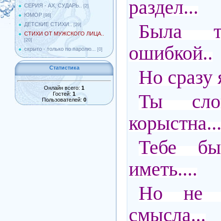
раздел...
СЕРИЯ - АХ, СУДАРЬ..
[2]
ЮМОР
[98]
Была т
ДЕТСКИЕ СТИХИ..
[29]
СТИХИ ОТ МУЖСКОГО ЛИЦА..
[20]
ошибкой..
скрыто - только по паролю...
[0]
Статистика
Но сразу я
Онлайн всего:
1
Ты сло
Гостей:
1
Пользователей:
0
корыстна..
Тебе бы
иметь....
Но не 
смысла...