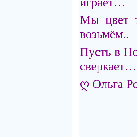
играет…
Мы цвет 
возьмём..
Пусть в Но
сверкает…
ღ Ольга Р