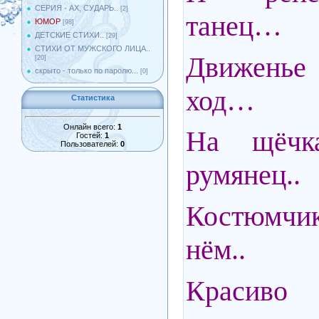
СЕРИЯ - АХ, СУДАРЬ..
[2]
танец…
ЮМОР
[98]
ДЕТСКИЕ СТИХИ..
[29]
СТИХИ ОТ МУЖСКОГО ЛИЦА..
Движенье
[20]
скрыто - только по паролю...
[0]
ход…
Статистика
Онлайн всего:
1
На щёчк
Гостей:
1
Пользователей:
0
румянец..
Костюмчик
нём..
Красив