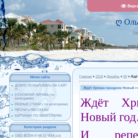
Верс
ღ Оль
Гл
Главная
»
2018
»
Декабрь
»
09
» Ждё
Меню сайта
ДОБРО ПОЖАЛОВАТЬ НА САЙТ
Ждёт Хрюша праздник Новый 
!!!
ОСНОВНАЯ ЛИРИКА (по
Ждёт Хр
категориям)
РАЗНЫЕ СТИХИ ( по категориям)
ПЕСНИ и РАССКАЗЫ
Новый го
КАРТИНКИ ПО КАТЕГОРИЯМ
Категории раздела
И репе
ОБО ВСЁМ И НЕ О ЧЁМ
[116]