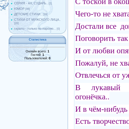
С тоской в око
СЕРИЯ - АХ, СУДАРЬ..
[2]
ЮМОР
[98]
Чего-то не хват
ДЕТСКИЕ СТИХИ..
[29]
СТИХИ ОТ МУЖСКОГО ЛИЦА..
Достали все до
[20]
скрыто - только по паролю...
[0]
Поговорить так
Статистика
И от любви опят
Онлайн всего:
1
Гостей:
1
Пользователей:
0
Пожалуй, не хв
Отвлечься от у
В лукавый 
огонёчка..
И в чём-нибудь
Есть творчество