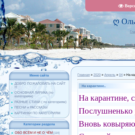
Верс
ღ Оль
Гл
Главная
»
2020
»
Апрель
»
04
» На ка
Меню сайта
ДОБРО ПОЖАЛОВАТЬ НА САЙТ
На карантине..
!!!
ОСНОВНАЯ ЛИРИКА (по
На карантине, с
категориям)
РАЗНЫЕ СТИХИ ( по категориям)
ПЕСНИ и РАССКАЗЫ
Послушненько у
КАРТИНКИ ПО КАТЕГОРИЯМ
Вновь ковыряю 
Категории раздела
ОБО ВСЁМ И НЕ О ЧЁМ
[116]