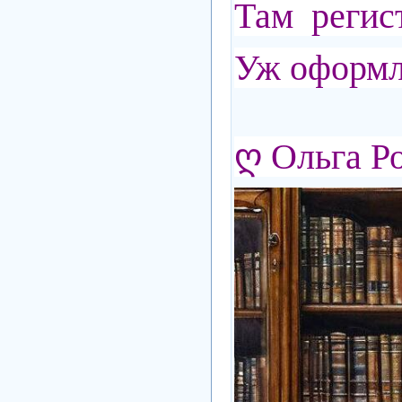
Там регис
Уж оформл
ღ
Ольга Р