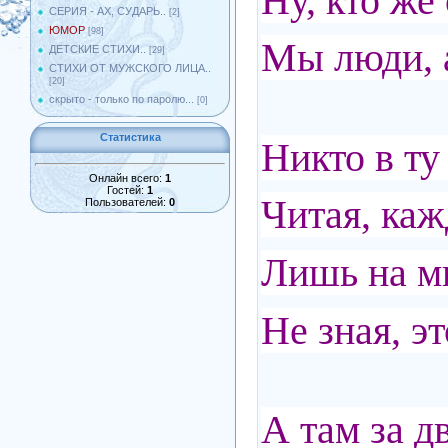
Ну, кто же
СЕРИЯ - АХ, СУДАРЬ..
[2]
ЮМОР
[98]
Мы люди, а
ДЕТСКИЕ СТИХИ..
[29]
СТИХИ ОТ МУЖСКОГО ЛИЦА..
[20]
скрыто - только по паролю...
[0]
Статистика
Никто в ту
Онлайн всего:
1
Гостей:
1
Читая, ка
Пользователей:
0
Лишь на мг
Не зная, э
А там за д