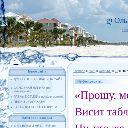
ღ Оль
Гла
Главная
»
2025
»
Февраль
»
18
» Не б
Меню сайта
ДОБРО ПОЖАЛОВАТЬ НА САЙТ
Не беспокоить..
!!!
ОСНОВНАЯ ЛИРИКА (по
«Прошу, ме
категориям)
РАЗНЫЕ СТИХИ ( по категориям)
ПЕСНИ и РАССКАЗЫ
Висит табл
КАРТИНКИ ПО КАТЕГОРИЯМ
Категории раздела
ОБО ВСЁМ И НЕ О ЧЁМ
[116]