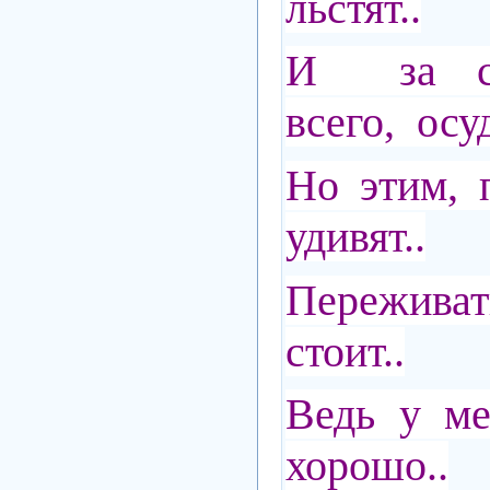
льстят..
И за сп
всего, осуд
Но этим, 
удивят..
Переживат
стоит..
Ведь у ме
хорошо..