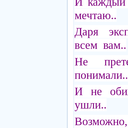
И каждый
мечтаю..
Даря экс
всем вам..
Не прет
понимали..
И не оби
ушли..
Возможно,