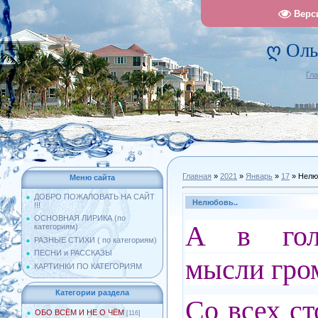
Верс
ღ Оль
Гл
Главная
»
2021
»
Январь
»
17
» Нелю
Меню сайта
ДОБРО ПОЖАЛОВАТЬ НА САЙТ
Нелюбовь..
!!!
ОСНОВНАЯ ЛИРИКА (по
А в голо
категориям)
РАЗНЫЕ СТИХИ ( по категориям)
ПЕСНИ и РАССКАЗЫ
мысли гром
КАРТИНКИ ПО КАТЕГОРИЯМ
Категории раздела
Со всех с
ОБО ВСЁМ И НЕ О ЧЁМ
[116]