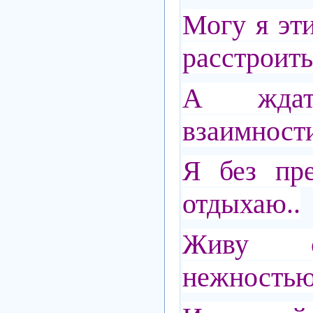
Могу я эт
расстроить
А жда
взаимности
Я без пре
отдыхаю..
Живу с
нежностью 