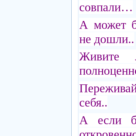
совпали…
А может б
не дошли..
Живите 
полноценно
Пережива
себя..
А если б
откровенно