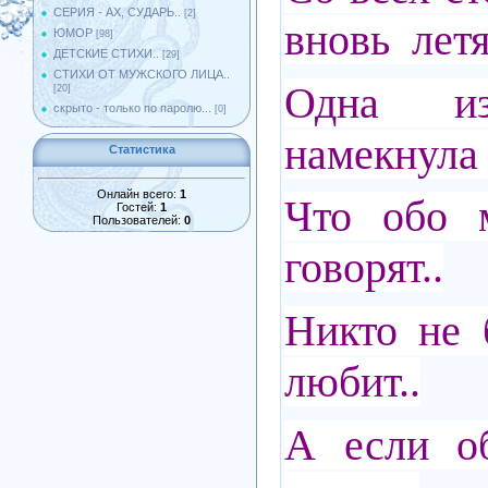
СЕРИЯ - АХ, СУДАРЬ..
[2]
вновь лет
ЮМОР
[98]
ДЕТСКИЕ СТИХИ..
[29]
СТИХИ ОТ МУЖСКОГО ЛИЦА..
Одна и
[20]
скрыто - только по паролю...
[0]
намекнула 
Статистика
Онлайн всего:
1
Что обо 
Гостей:
1
Пользователей:
0
говорят..
Никто не 
любит..
А если о