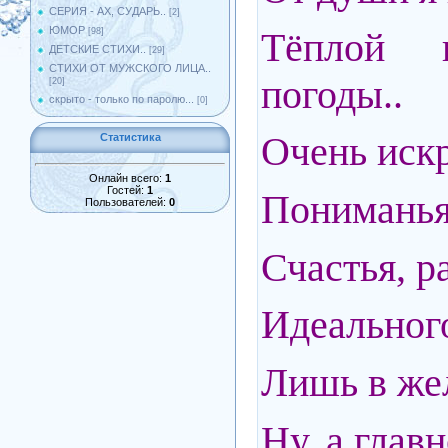
СЕРИЯ - АХ, СУДАРЬ..
[2]
ЮМОР
Тёплой
[98]
ДЕТСКИЕ СТИХИ..
[29]
СТИХИ ОТ МУЖСКОГО ЛИЦА..
погоды..
[20]
скрыто - только по паролю...
[0]
Очень иск
Статистика
Онлайн всего:
1
Гостей:
1
Пониманья 
Пользователей:
0
Счастья, р
Идеального
Лишь в же
Ну, а главн