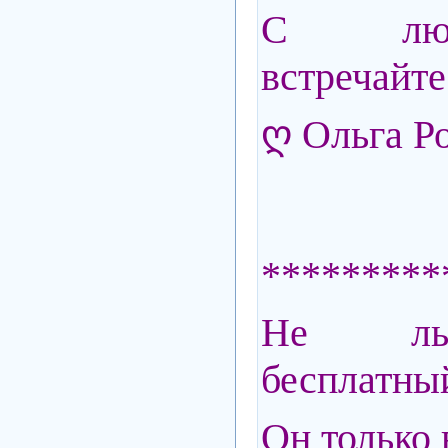
С лю
встречайте
ღ Ольга Р
*********
Не льс
бесплатный
Он только