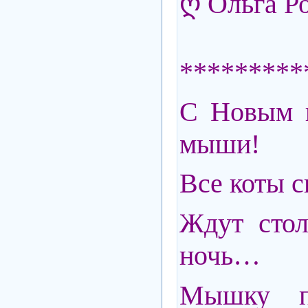
ღ Ольга Р
*********
С Новым 
мыши!
Все коты с
Ждут сто
ночь…
Мышку по