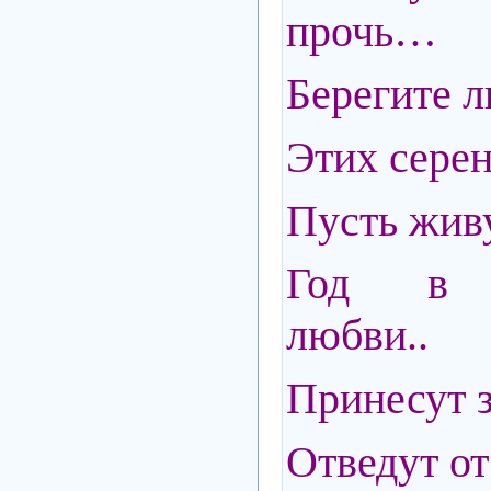
прочь…
Берегите
Этих сере
Пусть живу
Год в б
любви..
Принесут з
Отведут от