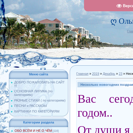
Верс
ღ Оль
Гла
Главная
»
2019
»
Декабрь
»
23
» Неск
Меню сайта
ДОБРО ПОЖАЛОВАТЬ НА САЙТ
Несколько новогодних поздравл
!!!
ОСНОВНАЯ ЛИРИКА (по
Вас сег
категориям)
РАЗНЫЕ СТИХИ ( по категориям)
ПЕСНИ и РАССКАЗЫ
годом..
КАРТИНКИ ПО КАТЕГОРИЯМ
Категории раздела
От души я 
ОБО ВСЁМ И НЕ О ЧЁМ
[116]