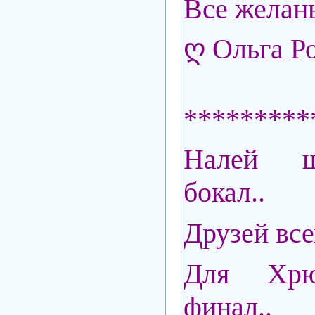
Все желань
ღ Ольга Р
*********
Налей ш
бокал..
Друзей вс
Для Хрю
финал..