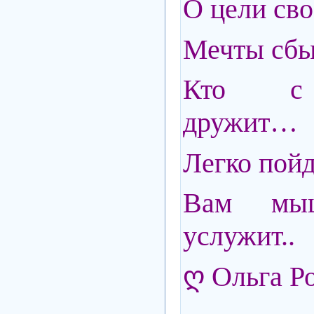
О цели св
Мечты сбыв
Кто с 
дружит…
Легко пойд
Вам мы
услужит..
ღ Ольга Р