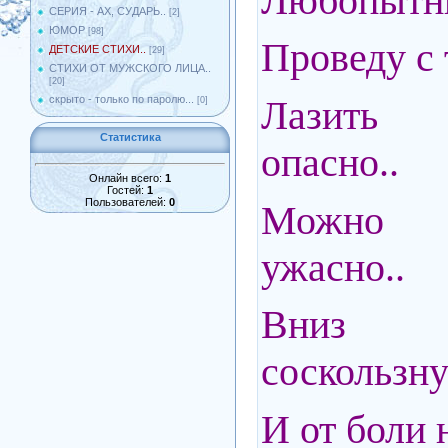
Любопытны
СЕРИЯ - АХ, СУДАРЬ..
[2]
ЮМОР
[98]
Проведу с 
ДЕТСКИЕ СТИХИ..
[29]
СТИХИ ОТ МУЖСКОГО ЛИЦА..
[20]
Лазить
скрыто - только по паролю...
[0]
Статистика
опасно..
Онлайн всего:
1
Гостей:
1
Пользователей:
0
Можно 
ужасно..
Вниз 
соскользну
И от боли 