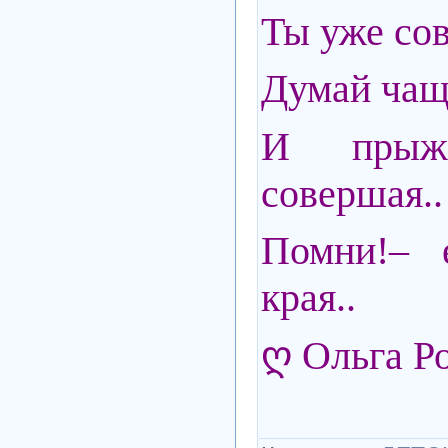
Ты уже сов
Думай чаще
И прыж
совершая..
Помни!– 
края..
ღ Ольга Р