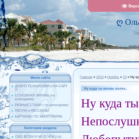
Верс
ღ Оль
Гл
Главная
»
2016
»
Ноябрь
»
23
» Ну ку
Меню сайта
ДОБРО ПОЖАЛОВАТЬ НА САЙТ
Ну куда ты вновь полез..
!!!
ОСНОВНАЯ ЛИРИКА (по
Ну куда ты
категориям)
РАЗНЫЕ СТИХИ ( по категориям)
ПЕСНИ и РАССКАЗЫ
Непослушн
КАРТИНКИ ПО КАТЕГОРИЯМ
Категории раздела
ОБО ВСЁМ И НЕ О ЧЁМ
[116]