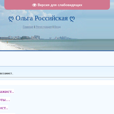
Версия для слабовидящих
ღ Ольга Российская ღ
Главная
|
Регистрация
|
Вход
ассажист..
ажист..
боты…
ст..