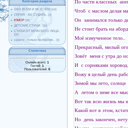
По части классных ане
Категории раздела
ОБО ВСЁМ И НЕ О ЧЁМ
Чтоб с маслом делая ма
[116]
СЕРИЯ - АХ, СУДАРЬ..
[2]
Он занимался только де
ЮМОР
[98]
ДЕТСКИЕ СТИХИ..
[29]
Не стоит брать на аборд
СТИХИ ОТ МУЖСКОГО ЛИЦА..
[20]
Моё измученное тело..
скрыто - только по паролю...
[0]
Прекрасный, милый ого
Статистика
Зовёт меня с утра до но
Онлайн всего:
1
И с сорняками хоровод.
Гостей:
1
Пользователей:
0
Вожу я целый день рабо
Зимой мы лето, солнце
А летом о зиме все мыс
Вот так всю жизнь мы и
Какой вот в этом, кстат
Но день закончен, нет