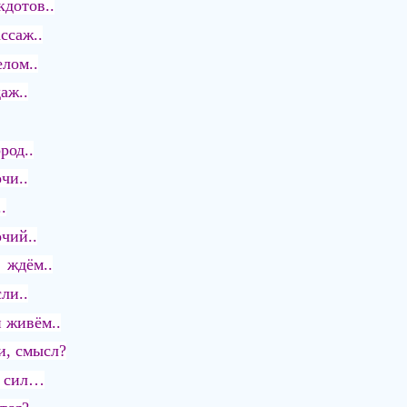
кдотов..
ссаж..
лом..
аж..
род..
чи..
.
чий..
 ждём..
ли..
 живём..
и, смысл?
у сил…