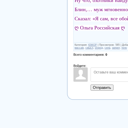
Ну что, охотники найду
Блин,… муж мгновенно 
Сказал: «Я сам, все обо
ღ Ольга Российская ღ
Категория
:
ЮМОР
|
Просмотров
:
585
|
Доба
массаж
,
смысл
,
огород
,
сила
,
запрет
,
тело
Всего комментариев
:
0
Войдите:
Отправить