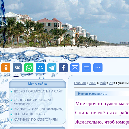
Главная
»
2020
»
Май
»
29
» Нужен м
Меню сайта
ДОБРО ПОЖАЛОВАТЬ НА САЙТ
Нужен массажист..
!!!
ОСНОВНАЯ ЛИРИКА (по
Мне срочно нужен масс
категориям)
РАЗНЫЕ СТИХИ ( по категориям)
Спина не гнётся от ра
ПЕСНИ и РАССКАЗЫ
КАРТИНКИ ПО КАТЕГОРИЯМ
Желательно, чтоб юмори