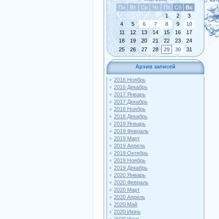
Пн
Вт
Ср
Чт
Пт
Сб
Вс
1
2
3
4
5
6
7
8
9
10
11
12
13
14
15
16
17
18
19
20
21
22
23
24
25
26
27
28
29
30
31
Архив записей
2016 Ноябрь
2016 Декабрь
2017 Январь
2017 Декабрь
2018 Ноябрь
2018 Декабрь
2019 Январь
2019 Февраль
2019 Март
2019 Апрель
2019 Октябрь
2019 Ноябрь
2019 Декабрь
2020 Январь
2020 Февраль
2020 Март
2020 Апрель
2020 Май
2020 Июнь