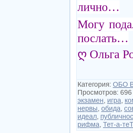
лично…
Могу под
послать…
ღ Ольга Р
Категория
:
ОБО 
Просмотров
:
696
экзамен
,
игра
,
ко
нервы
,
обида
,
со
идеал
,
публично
рифма
,
Тет-а-те