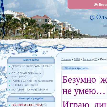
Верс
ღ Оль
Гл
Главная
»
2020
»
Апрель
»
26
» Опасн
Меню сайта
ДОБРО ПОЖАЛОВАТЬ НА САЙТ
Опасная критика..
!!!
ОСНОВНАЯ ЛИРИКА (по
Безумно ж
категориям)
РАЗНЫЕ СТИХИ ( по категориям)
ПЕСНИ и РАССКАЗЫ
не умею…
КАРТИНКИ ПО КАТЕГОРИЯМ
Категории раздела
Играю ли
ОБО ВСЁМ И НЕ О ЧЁМ
[116]