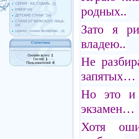
СЕРИЯ - АХ, СУДАРЬ..
[2]
родных..
ЮМОР
[98]
ДЕТСКИЕ СТИХИ..
[29]
СТИХИ ОТ МУЖСКОГО ЛИЦА..
Зато я р
[20]
скрыто - только по паролю...
[0]
владею..
Статистика
Онлайн всего:
1
Не разбир
Гостей:
1
Пользователей:
0
запятых…
Но это и
экзамен…
Хотя ош