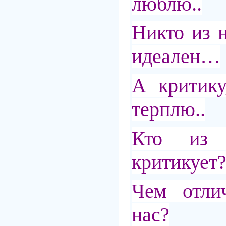
люблю..
Никто из 
идеален…
А критику
терплю..
Кто из 
критикует
Чем отли
нас?