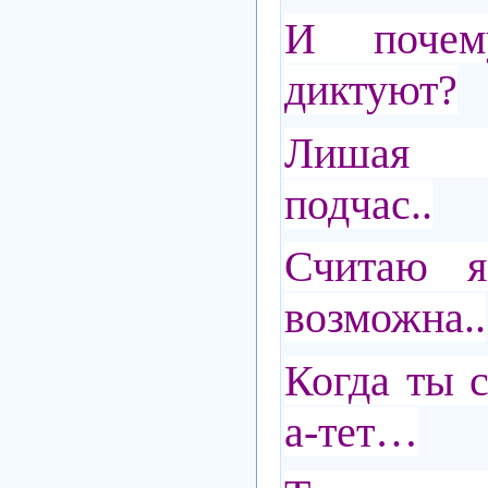
И почему
диктуют?
Лишая г
подчас..
Считаю я
возможна..
Когда ты с
а-тет…