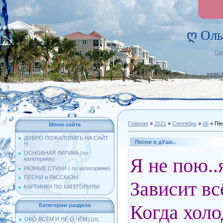
ღ Оль
Гл
Главная
»
2021
»
Сентябрь
»
06
» Пес
Меню сайта
ДОБРО ПОЖАЛОВАТЬ НА САЙТ
Песни в дУше..
!!!
ОСНОВНАЯ ЛИРИКА (по
Я не пою..
категориям)
РАЗНЫЕ СТИХИ ( по категориям)
ПЕСНИ и РАССКАЗЫ
Зависит всё
КАРТИНКИ ПО КАТЕГОРИЯМ
Когда холо
Категории раздела
ОБО ВСЁМ И НЕ О ЧЁМ
[116]