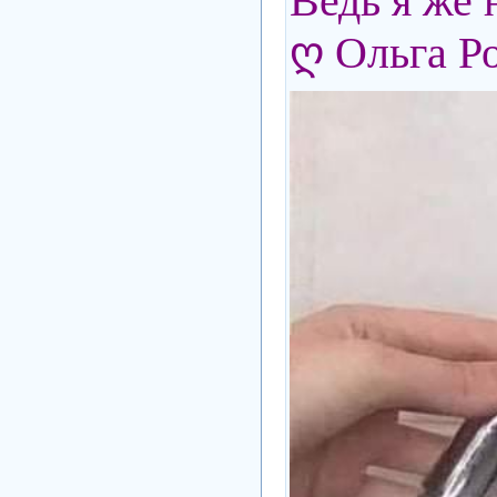
Ведь я же н
ღ Ольга Р