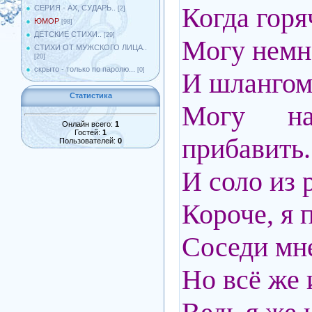
Когда горя
СЕРИЯ - АХ, СУДАРЬ..
[2]
ЮМОР
[98]
ДЕТСКИЕ СТИХИ..
[29]
Могу немно
СТИХИ ОТ МУЖСКОГО ЛИЦА..
[20]
скрыто - только по паролю...
[0]
И шлангом
Статистика
Могу на
Онлайн всего:
1
Гостей:
1
прибавить.
Пользователей:
0
И соло из 
Короче, я п
Соседи мне
Но всё же 