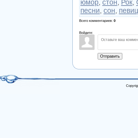
юмор
,
стон
,
Рок
,
песни
,
сон
,
певи
Всего комментариев
:
0
Войдите:
Отправить
Copyrig