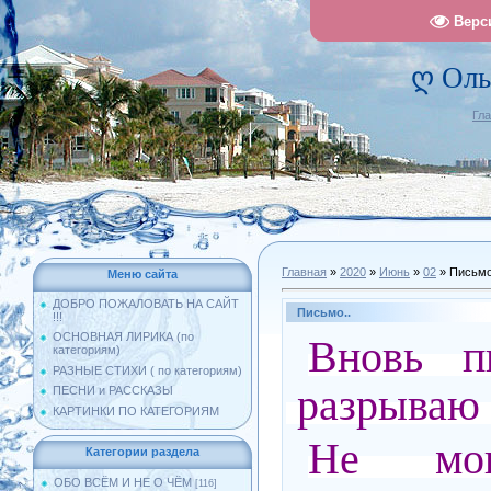
Верс
ღ Оль
Гл
Главная
»
2020
»
Июнь
»
02
» Письмо
Меню сайта
ДОБРО ПОЖАЛОВАТЬ НА САЙТ
Письмо..
!!!
ОСНОВНАЯ ЛИРИКА (по
Вновь п
категориям)
РАЗНЫЕ СТИХИ ( по категориям)
разрываю 
ПЕСНИ и РАССКАЗЫ
КАРТИНКИ ПО КАТЕГОРИЯМ
Не мог
Категории раздела
ОБО ВСЁМ И НЕ О ЧЁМ
[116]