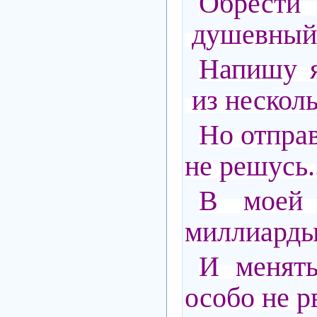
Обрести
душевный 
Напишу я
из несколь
Но отправ
не решусь.
В моей
миллиарды 
И менять
особо не рв