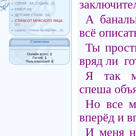
заключител
СЕРИЯ - АХ, СУДАРЬ..
[2]
ЮМОР
[98]
А банал
ДЕТСКИЕ СТИХИ..
[29]
СТИХИ ОТ МУЖСКОГО ЛИЦА..
[20]
всё описать
скрыто - только по паролю...
[0]
Статистика
Ты прост
Онлайн всего:
1
вряд ли гот
Гостей:
1
Пользователей:
0
Я так м
спеша объя
Но все м
вперёд и вп
И меня н