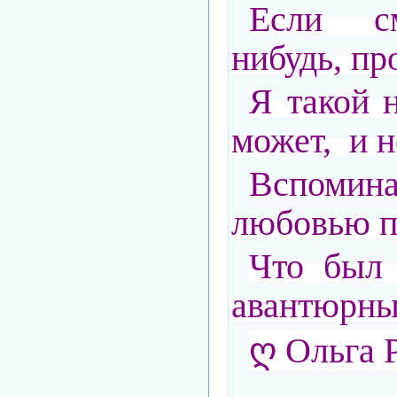
Если см
нибудь, пр
Я такой н
может, и не
Вспомина
любовью п
Что был 
авантюрны
ღ Ольга 