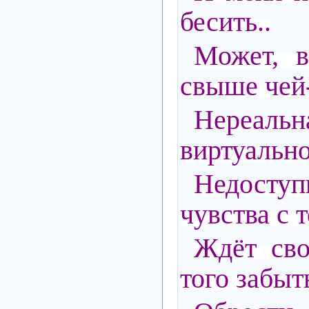
бесить..
Может, 
свыше чей-
Нере
виртуально
Недоступ
чувства с т
Ждёт сво
того забыть