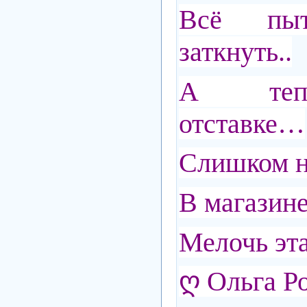
Всё пыт
заткнуть..
А тепе
отставке…
Слишком ни
В магазин
Мелочь эта
ღ Ольга Р