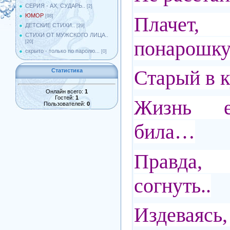
СЕРИЯ - АХ, СУДАРЬ..
[2]
ЮМОР
Плаче
[98]
ДЕТСКИЕ СТИХИ..
[29]
СТИХИ ОТ МУЖСКОГО ЛИЦА..
понарошку.
[20]
скрыто - только по паролю...
[0]
Старый в к
Статистика
Онлайн всего:
1
Гостей:
1
Жизнь е
Пользователей:
0
била…
Правда
согнуть..
Издеваясь,