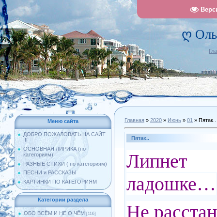
Верс
ღ Оль
Гл
Главная
»
2020
»
Июнь
»
01
» Пятак..
Меню сайта
ДОБРО ПОЖАЛОВАТЬ НА САЙТ
Пятак..
!!!
ОСНОВНАЯ ЛИРИКА (по
Липнет
категориям)
РАЗНЫЕ СТИХИ ( по категориям)
ПЕСНИ и РАССКАЗЫ
ладошке…
КАРТИНКИ ПО КАТЕГОРИЯМ
Категории раздела
Не расстан
ОБО ВСЁМ И НЕ О ЧЁМ
[116]