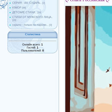
СЕРИЯ - АХ, СУДАРЬ..
[2]
ЮМОР
[98]
ДЕТСКИЕ СТИХИ..
[29]
СТИХИ ОТ МУЖСКОГО ЛИЦА..
[20]
скрыто - только по паролю...
[0]
Статистика
Онлайн всего:
1
Гостей:
1
Пользователей:
0