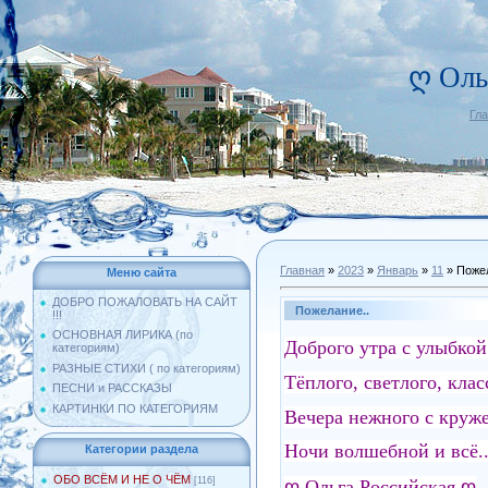
ღ Оль
Гл
Главная
»
2023
»
Январь
»
11
» Пожел
Меню сайта
ДОБРО ПОЖАЛОВАТЬ НА САЙТ
Пожелание..
!!!
ОСНОВНАЯ ЛИРИКА (по
Доброго утра с улыбкой
категориям)
РАЗНЫЕ СТИХИ ( по категориям)
Тёплого, светлого, клас
ПЕСНИ и РАССКАЗЫ
КАРТИНКИ ПО КАТЕГОРИЯМ
Вечера нежного с круже
Ночи волшебной и всё..
Категории раздела
ОБО ВСЁМ И НЕ О ЧЁМ
[116]
ღ Ольга Российская ღ