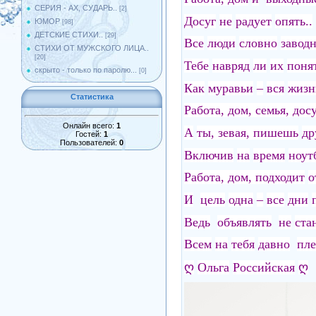
СЕРИЯ - АХ, СУДАРЬ..
[2]
Досуг
не
радует
опять..
ЮМОР
[98]
ДЕТСКИЕ СТИХИ..
[29]
Все
люди
словно
заводн
СТИХИ ОТ МУЖСКОГО ЛИЦА..
[20]
Тебе
навряд
ли
их
понят
скрыто - только по паролю...
[0]
Как
муравьи
–
вся
жизн
Статистика
Работа, дом, семья, досу
Онлайн всего:
1
А
ты, зевая, пишешь
др
Гостей:
1
Пользователей:
0
Включив
на
время
ноут
Работа, дом, подходит
о
И
цель
одна
–
все
дни
Ведь
объявлять
не
ста
Всем
на
тебя
давно
пле
ღ
Ольга
Российская
ღ