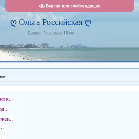
Версия для слабовидящих
ღ Ольга Российская ღ
Главная
|
Регистрация
|
Вход
дом..
жин..
од..
жен..
ёт..
..