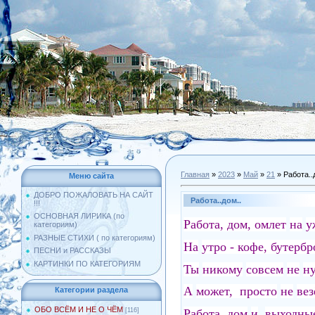
Главная
»
2023
»
Май
»
21
» Работа..
Меню сайта
ДОБРО ПОЖАЛОВАТЬ НА САЙТ
Работа..дом..
!!!
ОСНОВНАЯ ЛИРИКА (по
Работа, дом, омлет
на
у
категориям)
РАЗНЫЕ СТИХИ ( по категориям)
На
утро - кофе, бутербр
ПЕСНИ и РАССКАЗЫ
КАРТИНКИ ПО КАТЕГОРИЯМ
Ты
никому
совсем
не
ну
А
может, просто
не
вез
Категории раздела
ОБО ВСЁМ И НЕ О ЧЁМ
Работа, дом
и
выходные
[116]