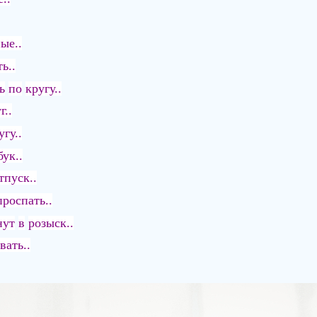
ые..
ь..
ь
по
кругу..
г..
угу..
бук..
тпуск..
проспать..
нут
в
розыск..
вать..