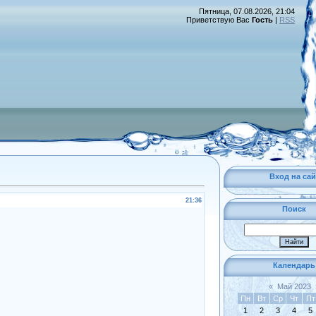
Пятница, 07.08.2026, 21:04
Приветствую Вас
Гость
|
RSS
Вход на сай
21:36
Поиск
Календарь
«
Май 2023
Пн
Вт
Ср
Чт
Пт
1
2
3
4
5