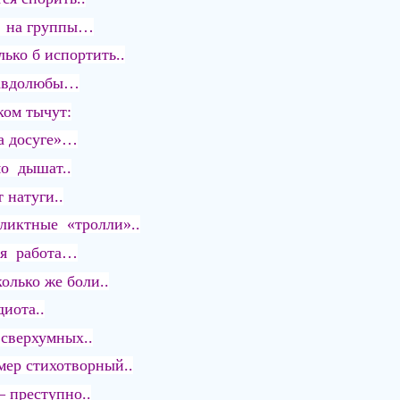
о на группы…
лько б испортить..
равдолюбы…
ом тычут:
на досуге»…
мо дышат..
натуги..
фликтные «тролли»..
ая работа…
колько же боли..
диота..
 сверхумных..
мер стихотворный..
 преступно..