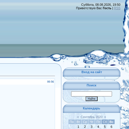
Суббота, 08.08.2026, 19:50
Приветствую Вас
Гость
|
RSS
Вход на сайт
00:56
Поиск
Календарь
«
Сентябрь 2020
»
Пн
Вт
Ср
Чт
Пт
Сб
Вс
1
2
3
4
5
6