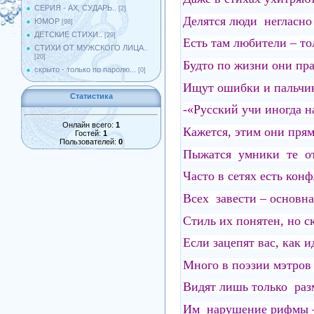
СЕРИЯ - АХ, СУДАРЬ..
[2]
Делятся люди негласн
ЮМОР
[98]
ДЕТСКИЕ СТИХИ..
[29]
Есть там любители – то
СТИХИ ОТ МУЖСКОГО ЛИЦА..
[20]
Будто по жизни они п
скрыто - только по паролю...
[0]
Ищут ошибки и пальчик
Статистика
-«Русский учи иногда 
Онлайн всего:
1
Кажется, этим они пря
Гостей:
1
Пользователей:
0
Пыжатся умники те от 
Часто в сетях есть кон
Всех завести – основн
Стиль их понятен, но с
Если зацепят вас, как и
Много в поэзии мэтров
Видят лишь только раз
Им нарушение рифмы –