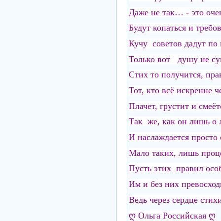
Даже не так… - это оч
Будут копаться и требов
Кучу советов дадут по 
Только вот душу не сун
Стих то получится, пр
Тот, кто всё искренне ч
Плачет, грустит и смеё
Так же, как он лишь о 
И наслаждается просто
Мало таких, лишь проце
Пусть этих правил особ
Им и без них превосхо
Ведь через сердце сти
ღ Ольга Российская ღ