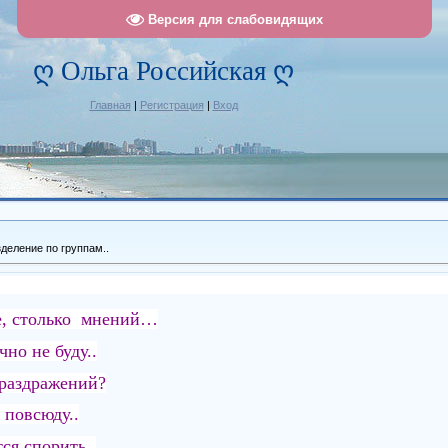
Версия для слабовидящих
ღ Ольга Российская ღ
Главная
|
Регистрация
|
Вход
деление по группам..
е, столько мнений…
чно не буду..
 раздражений?
 повсюду..
ся спорить..