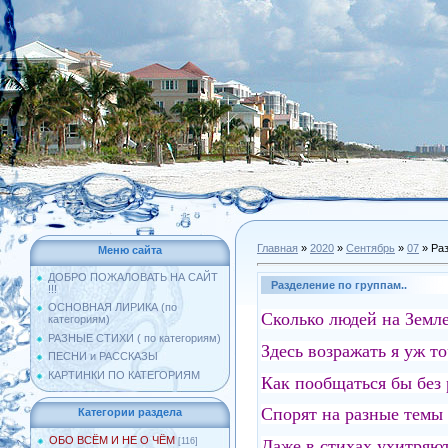
Главная
»
2020
»
Сентябрь
»
07
» Раз
Меню сайта
ДОБРО ПОЖАЛОВАТЬ НА САЙТ
Разделение по группам..
!!!
ОСНОВНАЯ ЛИРИКА (по
Сколько людей на Земл
категориям)
РАЗНЫЕ СТИХИ ( по категориям)
Здесь возражать я уж то
ПЕСНИ и РАССКАЗЫ
КАРТИНКИ ПО КАТЕГОРИЯМ
Как пообщаться бы без
Спорят на разные темы
Категории раздела
ОБО ВСЁМ И НЕ О ЧЁМ
Даже в стихах ухитряют
[116]