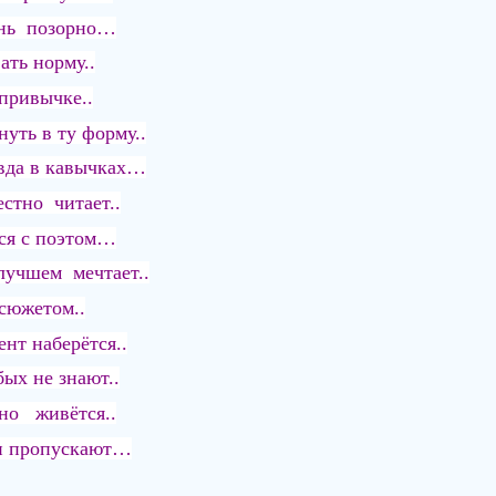
ень позорно…
ать норму..
привычке..
уть в ту форму..
авда в кавычках…
естно читает..
тся с поэтом…
лучшем мечтает..
 сюжетом..
нт наберётся..
ых не знают..
дно живётся..
хи пропускают…