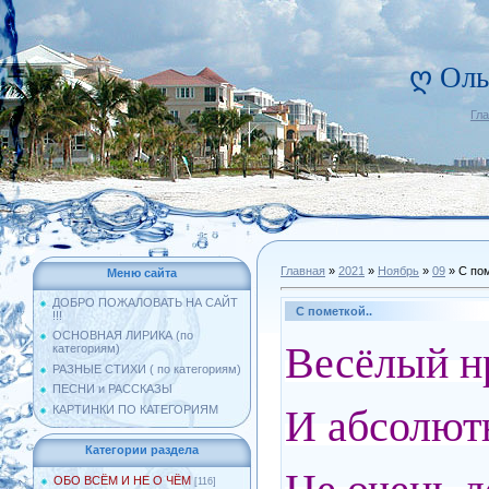
ღ Оль
Гл
Главная
»
2021
»
Ноябрь
»
09
» С пом
Меню сайта
ДОБРО ПОЖАЛОВАТЬ НА САЙТ
С пометкой..
!!!
ОСНОВНАЯ ЛИРИКА (по
Весёлый нр
категориям)
РАЗНЫЕ СТИХИ ( по категориям)
ПЕСНИ и РАССКАЗЫ
И абсолютн
КАРТИНКИ ПО КАТЕГОРИЯМ
Категории раздела
ОБО ВСЁМ И НЕ О ЧЁМ
[116]