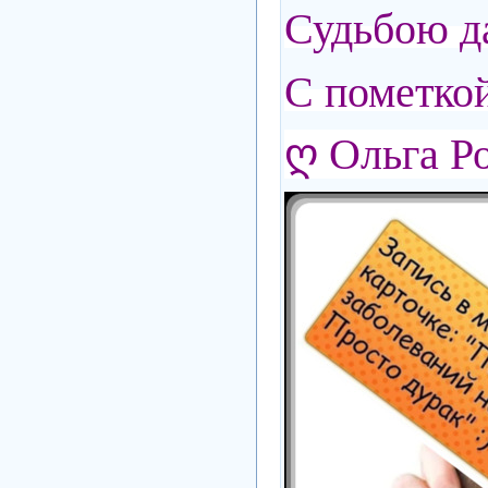
Судьбою да
С пометкой
ღ Ольга Р