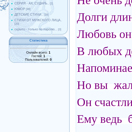
Не очень д
СЕРИЯ - АХ, СУДАРЬ..
[2]
ЮМОР
[98]
Долги длин
ДЕТСКИЕ СТИХИ..
[29]
СТИХИ ОТ МУЖСКОГО ЛИЦА..
[20]
Любовь он 
скрыто - только по паролю...
[0]
Статистика
В любых д
Онлайн всего:
1
Гостей:
1
Пользователей:
0
Напоминает
Но вы жале
Он счастли
Ему ведь б