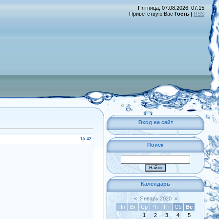
Пятница, 07.08.2026, 07:15
Приветствую Вас
Гость
|
RSS
Вход на сайт
15:42
Поиск
Календарь
«
Январь 2020
»
Пн
Вт
Ср
Чт
Пт
Сб
Вс
1
2
3
4
5