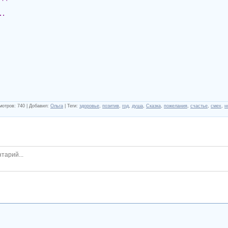
……
мотров
:
740
|
Добавил
:
Ольга
|
Теги
:
здоровье
,
позитив
,
год
,
душа
,
Сказка
,
пожелания
,
счастье
,
смех
,
н