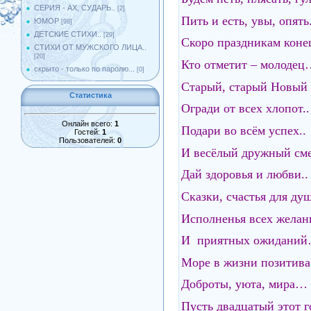
СЕРИЯ - АХ, СУДАРЬ..
[2]
Пить и есть, увы, опять.
ЮМОР
[98]
ДЕТСКИЕ СТИХИ..
[29]
Скоро праздникам кон
СТИХИ ОТ МУЖСКОГО ЛИЦА..
[20]
Кто отметит – молоде
скрыто - только по паролю...
[0]
Старый, старый Новый г
Статистика
Огради от всех хлопот..
Онлайн всего:
1
Подари во всём успех..
Гостей:
1
Пользователей:
0
И весёлый дружный сме
Дай здоровья и любви..
Сказки, счастья для душ
Исполненья всех желан
И приятных ожидани
Море в жизни позитива
Доброты, уюта, мира…
Пусть двадцатый этот го