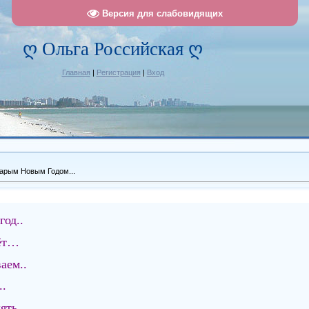
Версия для слабовидящих
ღ Ольга Российская ღ
Главная
|
Регистрация
|
Вход
арым Новым Годом...
од..
дёт…
аем..
..
ять..