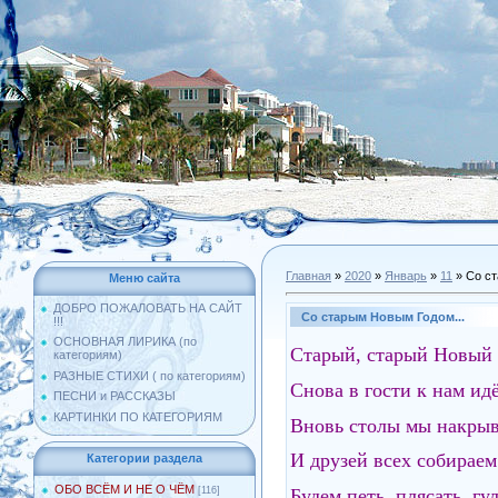
Главная
»
2020
»
Январь
»
11
» Со ст
Меню сайта
ДОБРО ПОЖАЛОВАТЬ НА САЙТ
Со старым Новым Годом...
!!!
ОСНОВНАЯ ЛИРИКА (по
Старый, старый Новый г
категориям)
РАЗНЫЕ СТИХИ ( по категориям)
Снова в гости к нам и
ПЕСНИ и РАССКАЗЫ
КАРТИНКИ ПО КАТЕГОРИЯМ
Вновь столы мы накрыв
И друзей всех собираем
Категории раздела
ОБО ВСЁМ И НЕ О ЧЁМ
Будем петь, плясать, гул
[116]