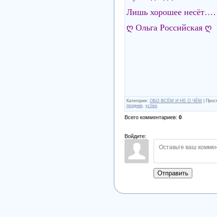
Лишь хорошее несёт
ღ Ольга Российская ღ
Категория
:
ОБО ВСЁМ И НЕ О ЧЁМ
|
Прос
прздник
,
успех
Всего комментариев
:
0
Войдите:
Отправить