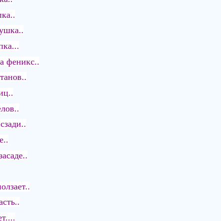
ка..
ушка..
ка...
а феникс..
танов..
иц..
лов..
сзади..
е..
асаде..
олзает..
сть..
....