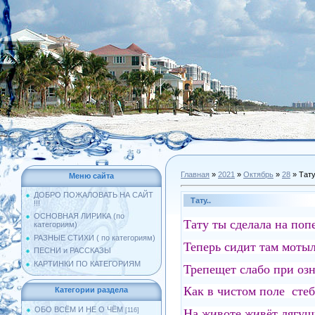
Главная
»
2021
»
Октябрь
»
28
» Тату
Меню сайта
ДОБРО ПОЖАЛОВАТЬ НА САЙТ
Тату..
!!!
ОСНОВНАЯ ЛИРИКА (по
Тату ты сделала на попе
категориям)
РАЗНЫЕ СТИХИ ( по категориям)
Теперь сидит там мотыл
ПЕСНИ и РАССКАЗЫ
КАРТИНКИ ПО КАТЕГОРИЯМ
Трепещет слабо при озн
Как в чистом поле стеб
Категории раздела
ОБО ВСЁМ И НЕ О ЧЁМ
На животе живёт лягуш
[116]