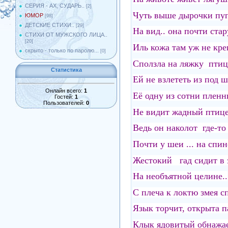
СЕРИЯ - АХ, СУДАРЬ..
[2]
Чуть выше дырочки пуп
ЮМОР
[98]
ДЕТСКИЕ СТИХИ..
[29]
На вид.. она почти стар
СТИХИ ОТ МУЖСКОГО ЛИЦА..
[20]
Иль кожа там уж не креп
скрыто - только по паролю...
[0]
Сползла на ляжку птиц
Статистика
Ей не взлететь из под ш
Онлайн всего:
1
Её одну из сотни пленн
Гостей:
1
Пользователей:
0
Не видит жадный птице
Ведь он наколот где-то 
Почти у шеи ... на спин
Жестокий гад сидит в з
На необъятной целине..
С плеча к локтю змея сп
Язык торчит, открыта па
Клык ядовитый обнажает