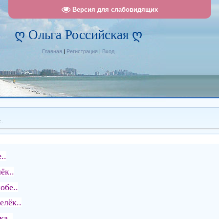
Версия для слабовидящих
ღ Ольга Российская ღ
Главная
|
Регистрация
|
Вход
..
..
ёк..
обе..
елёк..
ка..