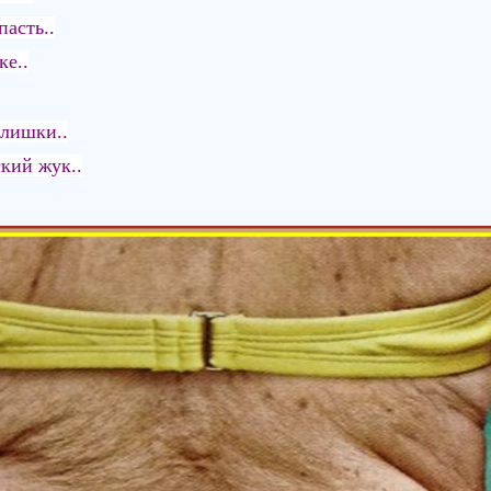
асть..
ке..
слишки..
ский жук..