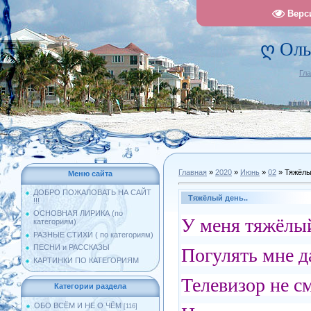
Верс
ღ Оль
Гл
Главная
»
2020
»
Июнь
»
02
» Тяжёлы
Меню сайта
ДОБРО ПОЖАЛОВАТЬ НА САЙТ
Тяжёлый день..
!!!
ОСНОВНАЯ ЛИРИКА (по
У меня тяжёлы
категориям)
РАЗНЫЕ СТИХИ ( по категориям)
ПЕСНИ и РАССКАЗЫ
Погулять мне д
КАРТИНКИ ПО КАТЕГОРИЯМ
Телевизор не с
Категории раздела
ОБО ВСЁМ И НЕ О ЧЁМ
[116]