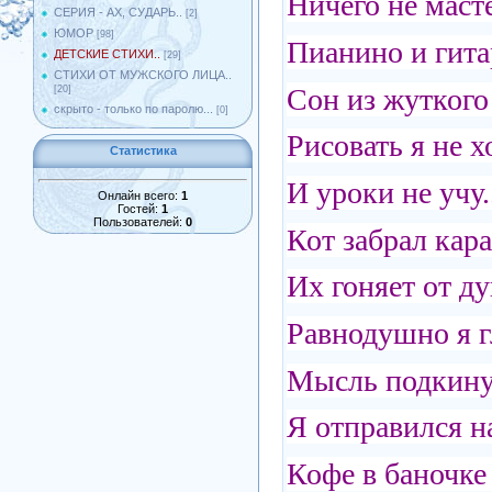
Ничего не мас
СЕРИЯ - АХ, СУДАРЬ..
[2]
ЮМОР
[98]
Пианино и гита
ДЕТСКИЕ СТИХИ..
[29]
СТИХИ ОТ МУЖСКОГО ЛИЦА..
Сон из жуткого
[20]
скрыто - только по паролю...
[0]
Рисовать я не 
Статистика
И уроки не учу.
Онлайн всего:
1
Гостей:
1
Пользователей:
0
Кот забрал кар
Их гоняет от ду
Равнодушно я г
Мысль подкину
Я отправился н
Кофе в баночке