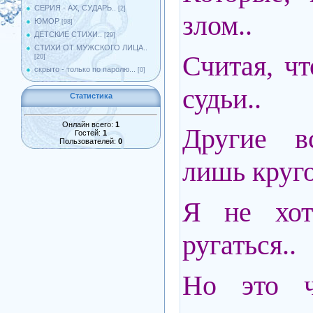
СЕРИЯ - АХ, СУДАРЬ..
[2]
злом..
ЮМОР
[98]
ДЕТСКИЕ СТИХИ..
[29]
СТИХИ ОТ МУЖСКОГО ЛИЦА..
Считая, ч
[20]
скрыто - только по паролю...
[0]
судьи..
Статистика
Онлайн всего:
1
Другие 
Гостей:
1
Пользователей:
0
лишь круго
Я не хот
ругаться..
Но это ч