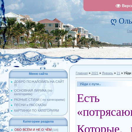
Верс
ღ Оль
Гл
Главная
»
2021
»
Январь
»
21
» Уйди 
Меню сайта
ДОБРО ПОЖАЛОВАТЬ НА САЙТ
Уйди с пути..
!!!
ОСНОВНАЯ ЛИРИКА (по
Есть
категориям)
РАЗНЫЕ СТИХИ ( по категориям)
ПЕСНИ и РАССКАЗЫ
«потрясаю
КАРТИНКИ ПО КАТЕГОРИЯМ
Категории раздела
Которые, 
ОБО ВСЁМ И НЕ О ЧЁМ
[116]