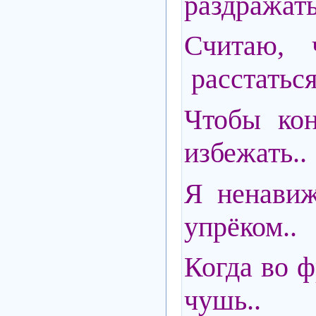
раздражать
Считаю, 
расстаться
Чтобы ко
избежать..
Я ненави
упрёком..
Когда во ф
чушь..