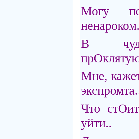
Могу пос
ненароком.
В чуд
прОклятую
Мне, кажет
экспромта.
Что стОит
уйти..