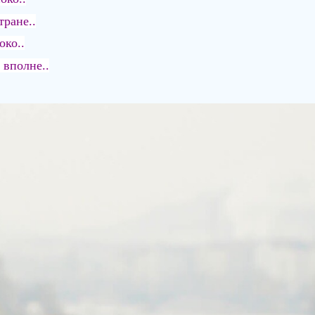
ране..
око..
 вполне..