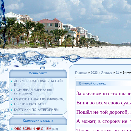
Главная
»
2023
»
Январь
»
11
» В чуж
Меню сайта
ДОБРО ПОЖАЛОВАТЬ НА САЙТ
В чужой стране..
!!!
ОСНОВНАЯ ЛИРИКА (по
За океаном кто-то плаче
категориям)
РАЗНЫЕ СТИХИ ( по категориям)
Виня во всём свою судьб
ПЕСНИ и РАССКАЗЫ
КАРТИНКИ ПО КАТЕГОРИЯМ
Пошёл не той дорогой, 
А может, в сторону не т
Категории раздела
ОБО ВСЁМ И НЕ О ЧЁМ
Теперь грустит он один
[116]