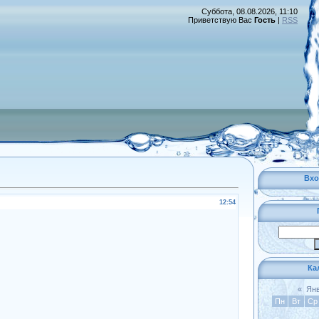
Суббота, 08.08.2026, 11:10
Приветствую Вас
Гость
|
RSS
Вхо
12:54
Ка
«
Янв
Пн
Вт
Ср