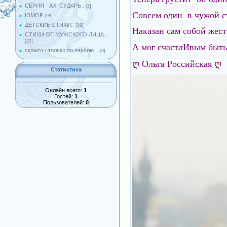
СЕРИЯ - АХ, СУДАРЬ..
[2]
Совсем один в чужой ст
ЮМОР
[98]
ДЕТСКИЕ СТИХИ..
[29]
Наказан сам собой жест
СТИХИ ОТ МУЖСКОГО ЛИЦА..
[20]
А мог счастлИвым быть
скрыто - только по паролю...
[0]
ღ Ольга Российская ღ
Статистика
Онлайн всего:
1
Гостей:
1
Пользователей:
0