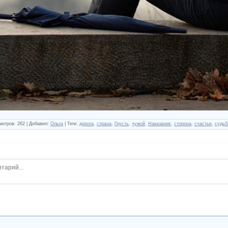
мотров
:
262
|
Добавил
:
Ольга
|
Теги
:
дорога
,
страна
,
Грусть
,
чужой
,
Наказание
,
сторона
,
счастье
,
судьб