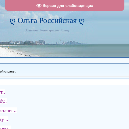
Версия для слабовидящих
ღ Ольга Российская ღ
Главная
|
Регистрация
|
Вход
ой стране..
т..
у..
значит..
у ..
око..