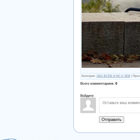
Категория
:
ОБО ВСЁМ И НЕ О ЧЁМ
|
Прос
Всего комментариев
:
0
Войдите:
Отправить