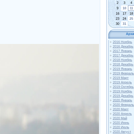
2
3
4
9
10
11
16
17
18
23
24
25
30
31
Архи
2016 Ноябрь
2016 Декабрь
2017 Январь
2017 Декабрь
2018 Ноябрь
2018 Декабрь
2019 Январь
2019 Февраль
2019 Март
2019 Апрель
2019 Октябрь
2019 Ноябрь
2019 Декабрь
2020 Январь
2020 Февраль
2020 Март
2020 Апрель
2020 Май
2020 Июнь
2020 Июль
2020 Август