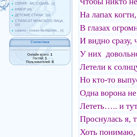
Чтобы никто н
СЕРИЯ - АХ, СУДАРЬ..
[2]
ЮМОР
[98]
На лапах когти,
ДЕТСКИЕ СТИХИ..
[29]
СТИХИ ОТ МУЖСКОГО ЛИЦА..
В глазах огромн
[20]
скрыто - только по паролю...
[0]
И видно сразу, 
Статистика
У них доволь
Онлайн всего:
1
Гостей:
1
Пользователей:
0
Летели к солнцу
Но кто-то выпус
Одна ворона не 
Лететь….. и тут
Проснулась я, т
Хоть понимаю, 