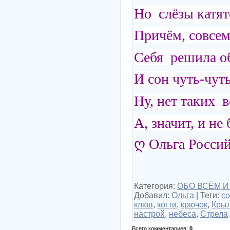
Но слёзы катятс
Причём, совсем 
Себя решила об
И сон чуть-чуть
Ну, нет таких в
А, значит, и не
ღ Ольга Росси
Категория
:
ОБО ВСЁМ И
Добавил
:
Ольга
|
Теги
:
с
клюв
,
когти
,
крючок
,
Кры
настрой
,
небеса
,
Стрела
Всего комментариев
:
0