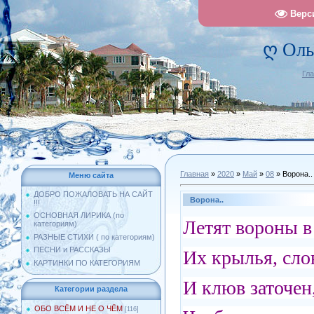
Верс
ღ Оль
Гл
Главная
»
2020
»
Май
»
08
» Ворона..
Меню сайта
ДОБРО ПОЖАЛОВАТЬ НА САЙТ
Ворона..
!!!
ОСНОВНАЯ ЛИРИКА (по
Летят вороны в 
категориям)
РАЗНЫЕ СТИХИ ( по категориям)
ПЕСНИ и РАССКАЗЫ
Их крылья, сл
КАРТИНКИ ПО КАТЕГОРИЯМ
И клюв заточе
Категории раздела
ОБО ВСЁМ И НЕ О ЧЁМ
[116]