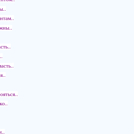
ы..
нтам..
жны..
сть..
..
асть..
я..
ояться..
ко..
..