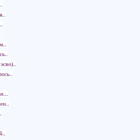
.
..
..
.
м..
ь..
эсво)..
ось..
и...
ен..
.
й..