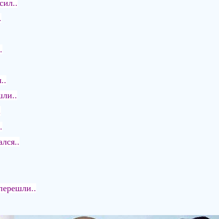
сил..
.
.
..
шли..
.
.
лся..
 перешли..