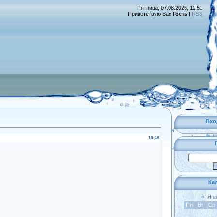
Пятница, 07.08.2026, 11:51
Приветствую Вас
Гость
|
RSS
Вхо
16:48
Ка
«
Янв
Пн
Вт
Ср