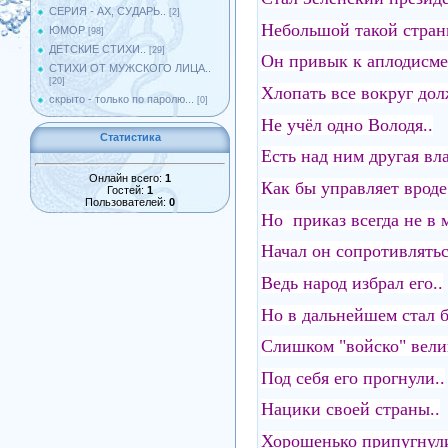
СЕРИЯ - АХ, СУДАРЬ..
[2]
Небольшой такой стран
ЮМОР
[98]
ДЕТСКИЕ СТИХИ..
[29]
Он привык к аплодисме
СТИХИ ОТ МУЖСКОГО ЛИЦА..
[20]
Хлопать все вокруг дол
скрыто - только по паролю...
[0]
Не учёл одно Володя..
Статистика
Есть над ним другая вла
Онлайн всего:
1
Как бы управляет вроде
Гостей:
1
Пользователей:
0
Но приказ всегда не в м
Начал он сопротивлятьс
Ведь народ избрал его..
Но в дальнейшем стал б
Слишком "войско" вели
Под себя его прогнули..
Нацики своей страны..
Хорошенько припугнули