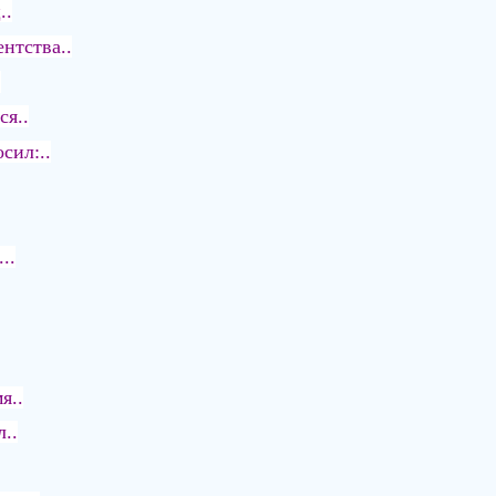
..
нтства..
.
ся..
сил:..
..
я..
..