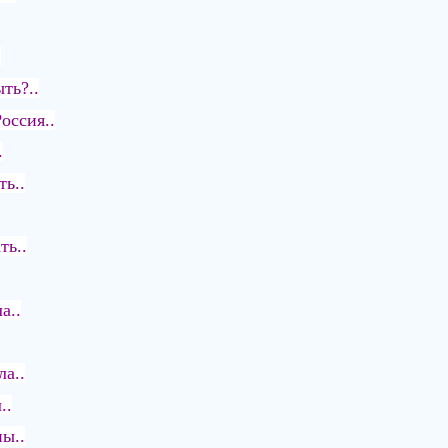
.
ть?..
оссия..
.
ть..
ть..
а..
а..
..
ы..