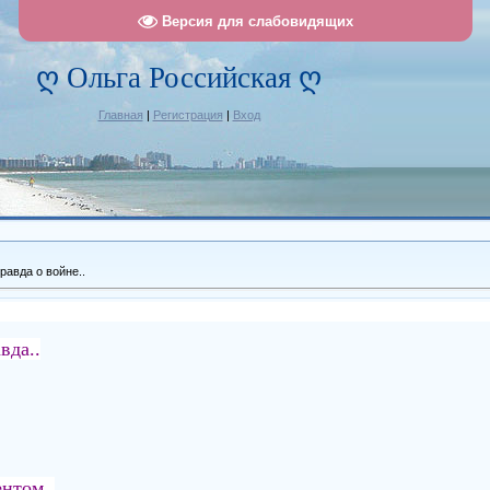
Версия для слабовидящих
ღ Ольга Российская ღ
Главная
|
Регистрация
|
Вход
равда о войне..
вда..
нтом..