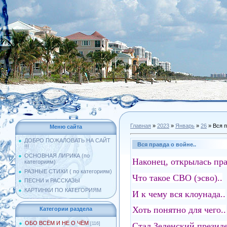
Главная
»
2023
»
Январь
»
26
» Вся п
Меню сайта
ДОБРО ПОЖАЛОВАТЬ НА САЙТ
Вся правда о войне..
!!!
ОСНОВНАЯ ЛИРИКА (по
Наконец, открылась пра
категориям)
РАЗНЫЕ СТИХИ ( по категориям)
Что такое СВО (эсво)..
ПЕСНИ и РАССКАЗЫ
КАРТИНКИ ПО КАТЕГОРИЯМ
И к чему вся клоунада..
Хоть понятно для чего..
Категории раздела
ОБО ВСЁМ И НЕ О ЧЁМ
Стал Зеленский президе
[116]