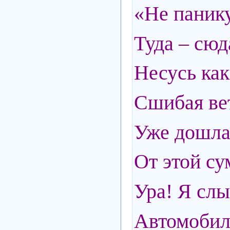
«Не панику
Туда – сюда
Несусь как
Сшибая вет
Уже дошла 
От этой су
Ура! Я слы
Автомобил