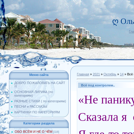
ღ Оль
Гл
Главная
»
2021
»
Октябрь
»
14
» Всё 
Меню сайта
ДОБРО ПОЖАЛОВАТЬ НА САЙТ
Всё под контролем..
!!!
ОСНОВНАЯ ЛИРИКА (по
«Не панику
категориям)
РАЗНЫЕ СТИХИ ( по категориям)
ПЕСНИ и РАССКАЗЫ
Сказала я 
КАРТИНКИ ПО КАТЕГОРИЯМ
Категории раздела
ОБО ВСЁМ И НЕ О ЧЁМ
[116]