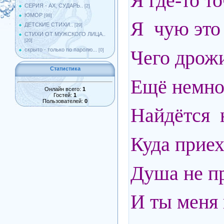
Я где-то т
СЕРИЯ - АХ, СУДАРЬ..
[2]
ЮМОР
[98]
Я чую это 
ДЕТСКИЕ СТИХИ..
[29]
СТИХИ ОТ МУЖСКОГО ЛИЦА..
[20]
Чего дрож
скрыто - только по паролю...
[0]
Статистика
Ещё немног
Онлайн всего:
1
Гостей:
1
Пользователей:
0
Найдётся 
Куда приех
Душа не пря
И ты меня 