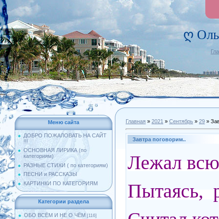
ღ Оль
Гл
Главная
»
2021
»
Сентябрь
»
29
» Зав
Меню сайта
ДОБРО ПОЖАЛОВАТЬ НА САЙТ
Завтра поговорим..
!!!
ОСНОВНАЯ ЛИРИКА (по
Лежал всю 
категориям)
РАЗНЫЕ СТИХИ ( по категориям)
ПЕСНИ и РАССКАЗЫ
Пытаясь, р
КАРТИНКИ ПО КАТЕГОРИЯМ
Категории раздела
ОБО ВСЁМ И НЕ О ЧЁМ
[116]