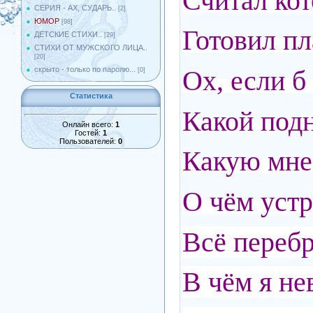
Считал кот
СЕРИЯ - АХ, СУДАРЬ..
[2]
ЮМОР
[98]
Готовил пл
ДЕТСКИЕ СТИХИ..
[29]
СТИХИ ОТ МУЖСКОГО ЛИЦА..
[20]
Ох, если б 
скрыто - только по паролю...
[0]
Статистика
Какой под
Онлайн всего:
1
Гостей:
1
Пользователей:
0
Какую мне 
О чём устр
Всё перебр
В чём я не