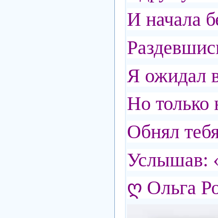
И начала б
Раздевшись
Я ожидал в
Но только 
Обнял тебя
Услышав: 
ღ Ольга Р