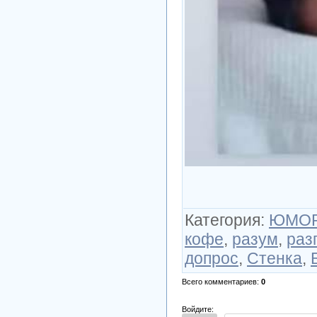
Категория
:
ЮМО
кофе
,
разум
,
раз
допрос
,
Стенка
,
Всего комментариев
:
0
Войдите: