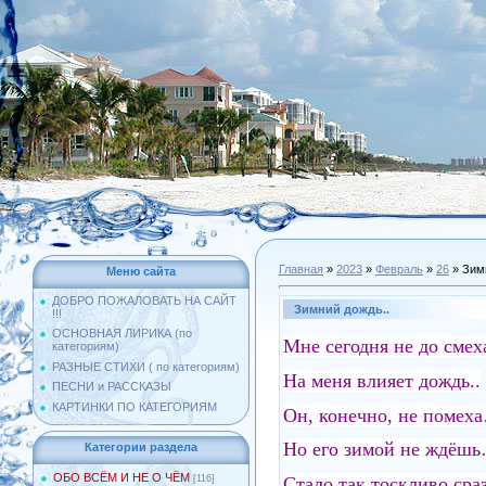
Главная
»
2023
»
Февраль
»
26
» Зим
Меню сайта
ДОБРО ПОЖАЛОВАТЬ НА САЙТ
Зимний дождь..
!!!
ОСНОВНАЯ ЛИРИКА (по
Мне сегодня не до смеха
категориям)
РАЗНЫЕ СТИХИ ( по категориям)
На меня влияет дождь..
ПЕСНИ и РАССКАЗЫ
КАРТИНКИ ПО КАТЕГОРИЯМ
Он, конечно, не помех
Но его зимой не ждёш
Категории раздела
ОБО ВСЁМ И НЕ О ЧЁМ
Стало так тоскливо сраз
[116]