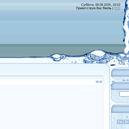
Суббота, 08.08.2026, 16:52
Приветствую Вас
Гость
|
RSS
18:22
«
Пн
Вт