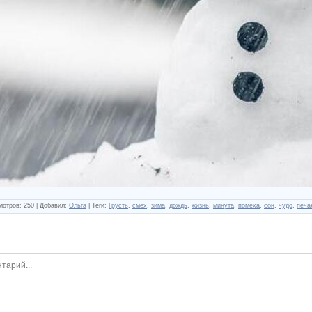
мотров
:
250
|
Добавил
:
Ольга
|
Теги
:
Грусть
,
смех
,
зима
,
дождь
,
жизнь
,
минута
,
помеха
,
сон
,
чудо
,
печа