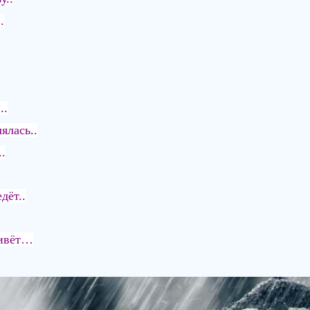
.
..
ялась..
.
дёт..
живёт…