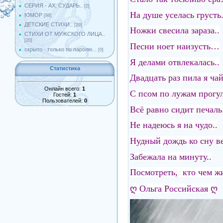
СЕРИЯ - АХ, СУДАРЬ..
[2]
На душе уселась грусть.
ЮМОР
[98]
ДЕТСКИЕ СТИХИ..
[29]
Ножки свесила зараза..
СТИХИ ОТ МУЖСКОГО ЛИЦА..
[20]
Песни ноет наизусть…
скрыто - только по паролю...
[0]
Я делами отвлекалась..
Статистика
Двадцать раз пила я чай
Онлайн всего:
1
С псом по лужам прогул
Гостей:
1
Пользователей:
0
Всё равно сидит печаль.
Не надеюсь я на чудо..
Нудный дождь ко сну ве
Забежала на минуту..
Посмотреть, кто чем 
ღ Ольга Российская ღ