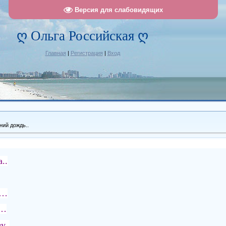
Версия для слабовидящих
ღ Ольга Российская ღ
Главная
|
Регистрация
|
Вход
ний дождь..
..
а…
ь…
у..