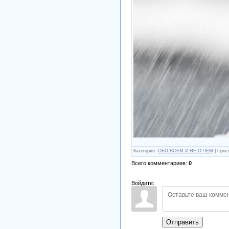
Категория
:
ОБО ВСЁМ И НЕ О ЧЁМ
|
Прос
Всего комментариев
:
0
Войдите:
Отправить