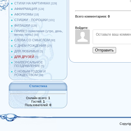
СТИХИ НА КАРТИНКАХ
[229]
АФФИРМАЦИЯ
[124]
АФОРИЗМЫ
[18]
Всего комментариев
:
0
СТИШКИ - ПОРОШКИ
[101]
ФИЛАШКИ
[126]
Войдите:
ПРИВЕТ-пожелания (утро, день,
вечер, ночь)
[44]
СЛОВА СО СМЫСЛОМ
[60]
С ДНЁМ РОЖДЕНИЯ
[27]
Отправить
ДЛЯ ЛЮБИМЫХ
[5]
ДЛЯ ДРУЗЕЙ
[5]
УНИВЕРСАЛЬНОЕ
ПОЗДРАВЛЕНИЕ
[5]
С НОВЫМ ГОДОМ И
РОЖДЕСТВОМ
[29]
Статистика
Онлайн всего:
1
Гостей:
1
Пользователей:
0
Copyrig