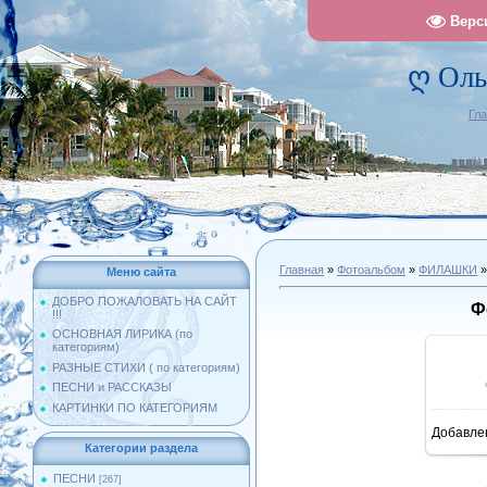
Верс
ღ Оль
Гл
Главная
»
Фотоальбом
»
ФИЛАШКИ
»
Меню сайта
ДОБРО ПОЖАЛОВАТЬ НА САЙТ
Ф
!!!
ОСНОВНАЯ ЛИРИКА (по
категориям)
РАЗНЫЕ СТИХИ ( по категориям)
ПЕСНИ и РАССКАЗЫ
КАРТИНКИ ПО КАТЕГОРИЯМ
Добавле
10
Категории раздела
ПЕСНИ
[267]