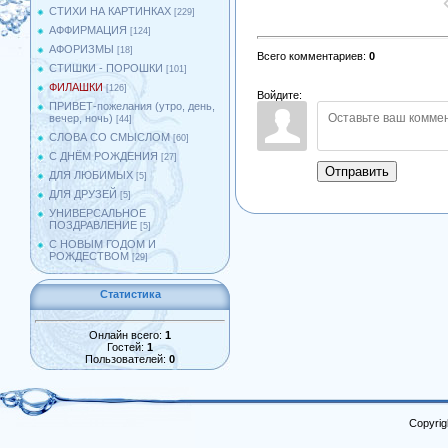
СТИХИ НА КАРТИНКАХ
[229]
АФФИРМАЦИЯ
[124]
АФОРИЗМЫ
[18]
Всего комментариев
:
0
СТИШКИ - ПОРОШКИ
[101]
ФИЛАШКИ
[126]
Войдите:
ПРИВЕТ-пожелания (утро, день,
вечер, ночь)
[44]
СЛОВА СО СМЫСЛОМ
[60]
С ДНЁМ РОЖДЕНИЯ
[27]
Отправить
ДЛЯ ЛЮБИМЫХ
[5]
ДЛЯ ДРУЗЕЙ
[5]
УНИВЕРСАЛЬНОЕ
ПОЗДРАВЛЕНИЕ
[5]
С НОВЫМ ГОДОМ И
РОЖДЕСТВОМ
[29]
Статистика
Онлайн всего:
1
Гостей:
1
Пользователей:
0
Copyrig